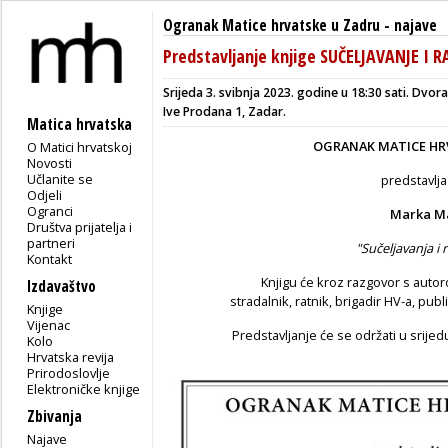
Ogranak Matice hrvatske u Zadru
-
najave
Predstavljanje knjige SUČELJAVANJE I 
Srijeda 3. svibnja 2023. godine u 18:30 sati. Dv
Ive Prodana 1, Zadar.
Matica hrvatska
OGRANAK MATICE HR
O Matici hrvatskoj
Novosti
Učlanite se
predstavlja
Odjeli
Ogranci
Marka Ma
Društva prijatelja i
partneri
"Sučeljavanja i r
Kontakt
Knjigu će kroz razgovor s autor
Izdavaštvo
stradalnik, ratnik, brigadir HV-a, publi
Knjige
Vijenac
Predstavljanje će se održati u srijed
Kolo
Hrvatska revija
Prirodoslovlje
Elektroničke knjige
Zbivanja
Najave