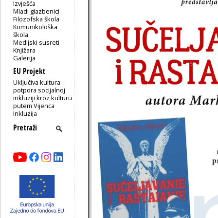
Izvješća
Mladi glazbenici
Filozofska škola
Komunikološka
škola
Medijski susreti
Knjižara
Galerija
EU Projekt
Uključiva kultura -
potpora socijalnoj
inkluziji kroz kulturu
putem Vijenca
Inkluzija