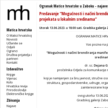
Ogranak Matice hrvatske u Zaboku
-
najave
Predavanje “Mogućnosti i načini brendi
projekata u lokalnim sredinama“
Utorak 13.06.2023. u 18:00 sati.
Gradska galerija 
Matica hrvatska
O Matici hrvatskoj
OGRANAK MATICE HRV
Novosti
Učlanite se
Vas poziva na 
Odjeli
Ogranci
“Mogućnosti i načini brendiranja manifes
Društva prijatelja i
sredin
partneri
Kontakt
dr. sc.
Dejana G
Izdavaštvo
pročelnika Odjela za komunikacije 
Knjige
koji je namijenjen za širu javnost, stručne os
Vijenac
Kolo
struktura, gospodarstvenike, udruge, orga
Hrvatska revija
zainteresirane koje
Prirodoslovlje
Elektroničke knjige
ovog utorka 13.06.202
Zbivanja
Gradskoj galeriji Zabok
Najave