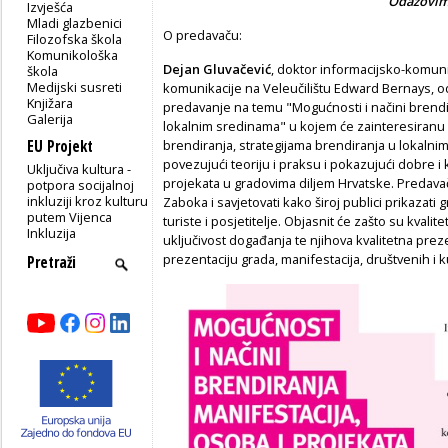
Odazovim
Izvješća
Mladi glazbenici
O predavaču:
Filozofska škola
Komunikološka
Dejan Gluvačević
, doktor informacijsko-komuni
škola
Medijski susreti
komunikacije na Veleučilištu Edward Bernays, od
Knjižara
predavanje na temu "Mogućnosti i načini brendir
Galerija
lokalnim sredinama" u kojem će zainteresiranu
EU Projekt
brendiranja, strategijama brendiranja u lokaln
povezujući teoriju i praksu i pokazujući dobre i
Uključiva kultura -
projekata u gradovima diljem Hrvatske. Predava
potpora socijalnoj
inkluziji kroz kulturu
Zaboka i savjetovati kako široj publici prikazati 
putem Vijenca
turiste i posjetitelje. Objasnit će zašto su kvalite
Inkluzija
uključivost događanja te njihova kvalitetna preze
prezentaciju grada, manifestacija, društvenih i 