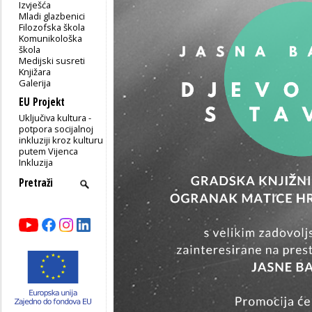
Izvješća
Mladi glazbenici
Filozofska škola
Komunikološka
škola
Medijski susreti
Knjižara
Galerija
EU Projekt
Uključiva kultura -
potpora socijalnoj
inkluziji kroz kulturu
putem Vijenca
Inkluzija