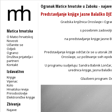
Ogranak Matice hrvatske u Zaboku
-
najave
Predstavljanje knjige Jasne Balaško D
Gradska knjižnica Oroslavje i Ogr
s posebnim zadovolj
Matica hrvatska
O Matici hrvatskoj
na predstavljanje knjige Jasne B
Novosti
Učlanite se
Odjeli
Predstavljanje knjige održat će se u utorak 28.
Ogranci
Društva prijatelja i
Oroslavje, uz poštivanje svih epid
partneri
Kontakt
U programu sudjeluju: Sandra Babnik Lončar
urednica knjige, Jasna Balaško,
Izdavaštvo
Knjige
Glazbeni program: Du
Vijenac
Kolo
Hrvatska revija
Prirodoslovlje
Elektroničke knjige
Zbivanja
Najave