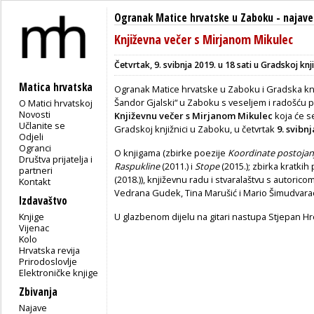
Ogranak Matice hrvatske u Zaboku
-
najave
Književna večer s Mirjanom Mikulec
Četvrtak, 9. svibnja 2019. u 18 sati u
Gradskoj knji
Matica hrvatska
Ogranak Matice hrvatske u Zaboku i Gradska knj
Šandor Gjalski“ u Zaboku s veseljem i radošću p
O Matici hrvatskoj
Novosti
Književnu večer s Mirjanom Mikulec
koja će se
Učlanite se
Gradskoj knjižnici u Zaboku, u četvrtak
9. svibnj
Odjeli
Ogranci
O knjigama (zbirke poezije
Koordinate postojan
Društva prijatelja i
Raspukline
(2011.) i
Stope
(2015.); zbirka kratkih
partneri
(2018.)), književnu radu i stvaralaštvu s autorico
Kontakt
Vedrana Gudek, Tina Marušić i Mario Šimudvara
Izdavaštvo
Knjige
U glazbenom dijelu na gitari nastupa Stjepan Hr
Vijenac
Kolo
Hrvatska revija
Prirodoslovlje
Elektroničke knjige
Zbivanja
Najave