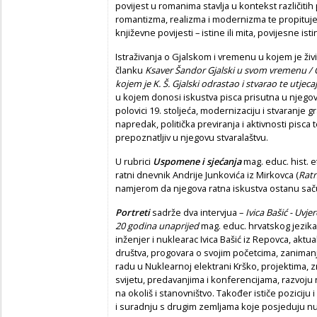
povijest u romanima stavlja u kontekst različitih 
romantizma, realizma i modernizma te propituje 
književne povijesti – istine ili mita, povijesne ist
Istraživanja o Gjalskom i vremenu u kojem je ži
članku
Ksaver Šandor Gjalski u svom vremenu / O
kojem je K. Š. Gjalski odrastao i stvarao te utjec
u kojem donosi iskustva pisca prisutna u njego
polovici 19. stoljeća, modernizaciju i stvaranje 
napredak, politička previranja i aktivnosti pisc
prepoznatljiv u njegovu stvaralaštvu.
U rubrici
Uspomene i sjećanja
mag. educ. hist. e
ratni dnevnik Andrije Junkovića iz Mirkovca (
Ratn
namjerom da njegova ratna iskustva ostanu sa
Portreti
sadrže dva intervjua –
Ivica Bašić - Uvj
20 godina unaprijed
mag. educ. hrvatskog jezika
inženjer i nuklearac Ivica Bašić iz Repovca, akt
društva, progovara o svojim početcima, zanimanj
radu u Nuklearnoj elektrani Krško, projektima, 
svijetu, predavanjima i konferencijama, razvoju
na okoliš i stanovništvo. Također ističe poziciju
i suradnju s drugim zemljama koje posjeduju n