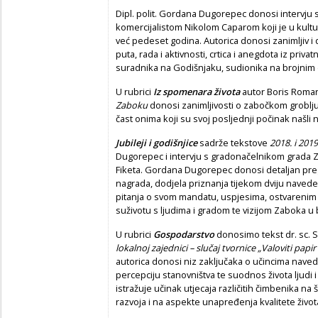
Dipl. polit. Gordana Dugorepec donosi intervju s
komercijalistom Nikolom Caparom koji je u kult
već pedeset godina. Autorica donosi zanimljiv i 
puta, rada i aktivnosti, crtica i anegdota iz priv
suradnika na Godišnjaku, sudionika na brojnim 
U rubrici
Iz spomenara života
autor Boris Roman
Zaboku
donosi zanimljivosti o zabočkom groblju,
čast onima koji su svoj posljednji počinak našli 
Jubileji i godišnjice
sadrže tekstove
2018. i 201
Dugorepec i intervju s gradonačelnikom grada
Fiketa. Gordana Dugorepec donosi detaljan pregl
nagrada, dodjela priznanja tijekom dviju naved
pitanja o svom mandatu, uspjesima, ostvarenim 
suživotu s ljudima i gradom te vizijom Zaboka 
U rubrici
Gospodarstvo
donosimo tekst dr. sc. 
lokalnoj zajednici – slučaj tvornice „Valoviti p
autorica donosi niz zaključaka o učincima naveden
percepciju stanovništva te suodnos života ljudi 
istražuje učinak utjecaja različitih čimbenika n
razvoja i na aspekte unapređenja kvalitete živo