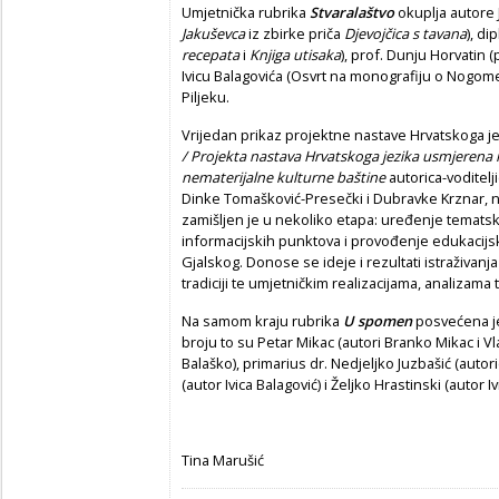
Umjetnička rubrika
Stvaralaštvo
okuplja autore 
Jakuševca
iz zbirke priča
Djevojčica s tavana
), di
recepata
i
Knjiga utisaka
), prof. Dunju Horvatin (
Ivicu Balagovića (Osvrt na monografiju o Nogo
Piljeku.
Vrijedan prikaz projektne nastave Hrvatskoga j
/ Projekta nastava Hrvatskoga jezika usmjerena na
nematerijalne kulturne baštine
autorica-voditelj
Dinke Tomašković-Presečki i Dubravke Krznar, na
zamišljen je u nekoliko etapa: uređenje temats
informacijskih punktova i provođenje edukacijski
Gjalskog. Donose se ideje i rezultati istraživanja
tradiciji te umjetničkim realizacijama, analizam
Na samom kraju rubrika
U spomen
posvećena je
broju to su Petar Mikac (autori Branko Mikac i Vla
Balaško), primarius dr. Nedjeljko Juzbašić (auto
(autor Ivica Balagović) i Željko Hrastinski (autor Iv
Tina Marušić