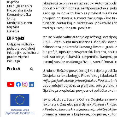
Izvješća
Jakuševcu te bili vezani uz Zabok. Autorica podsj
Mladi glazbenici
poput plemićkih obitelji, zemljoposjednika, pokr
Filozofska škola
zadruga, mlinova itd. kako se prošlost mjesta ne b
Komunikološka
povijest oblikovala. Autorica zaključuje kako bi 
škola
Medijski susreti
turistički centar koji bi sadržavao i pokazivao i
Knjižara
tradiciju i svoju bogatu povijest.
Galerija
Mr. sc. Vlado Saftić autor je opsežnog i detaljn
EU Projekt
1923. – 2003.
Autor minuciozno i učenjački donosi 
Uključiva kultura -
Kaltneckera, pokretača likovnog života u gradu 
potpora socijalnoj
biografije, opisuje prosvjetarsku karijeru, onu 
inkluziji kroz kulturu
putem Vijenca
rad i suradnje, slikarsku i umjetničku karijeru, p
Inkluzija
zanimljivosti iz osobnoga života, specifičnosti i ri
U rubrici
Baština
posvećenoj liku i djelu gredičk
Odsjeka za leksikologiju Filozofskog fakulteta 
mijenjao jezik zbirke pripovijedaka „Pod starimi
uspoređuje i objašnjava grafijsku, ortografsku, m
Gjalskoga preplećući povijesne i političke okoln
Izv. prof. dr. sc. Suzana Coha s Odsjeka za novi
fakulteta u Zagrebu piše članak
Povijest i knjiž
/ Poetički, žanrovski i vrijednosni profil Gjalsk
promatra romane iz književne, povijesne, kultur