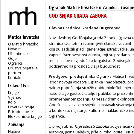
Ogranak Matice hrvatske u Zaboku
-
časopi
GODIŠNJAK GRADA ZABOKA
Glavna urednica Gordana Dugorepec
Matica hrvatska
Novi dvobroj Godišnjaka grada Zaboka (glavna 
stranica kvalitetnih i zanimljivih članaka vezani
O Matici hrvatskoj
Novosti
koji su zadužili grad i generacije, istraživačke, 
Učlanite se
zapise. Raznovrsnost autora, koji su predano i ov
Odjeli
tema i stilova, svjedoče o bogatstvu Godišnjak
Ogranci
podsjetnik na prošlost, vizija budućnosti.
Društva prijatelja i
partneri
Predgovor predsjednika
Ogranka Matice hrvats
Kontakt
izbor novoga vodstva Ogranka i nadolazeću prom
Izdavaštvo
nakon popuštanja strožih epidemioloških mjera,
Knjige
naše drage goste, čitatelje i publiku te prezentira
Vijenac
promijenjenom izdanju. U nezavidnim okolnost
Kolo
Godišnjak izlazi kao svjetlo i nastavak stvaranja 
Hrvatska revija
u kontekstu najstarije kulturne i nakladničke ins
Prirodoslovlje
Ogranka.
Elektroničke knjige
Zbivanja
U prvoj rubrici
Iz prošlosti Zaboka
povjesničarka,
Najave
autorica, Jasna Balaško, piše o irskoj obitelji Nug