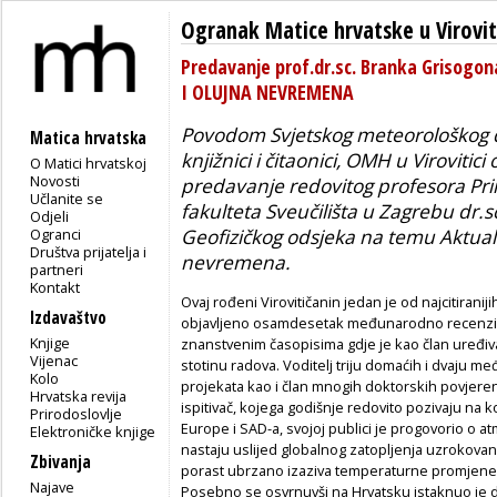
Ogranak Matice hrvatske u Virovit
Predavanje prof.dr.sc. Branka Griso
I OLUJNA NEVREMENA
Povodom Svjetskog meteorološkog d
Matica hrvatska
knjižnici i čitaonici, OMH u Virovitic
O Matici hrvatskoj
Novosti
predavanje redovitog profesora Pr
Učlanite se
fakulteta Sveučilišta u Zagrebu dr.
Odjeli
Ogranci
Geofizičkog odsjeka na temu
Aktual
Društva prijatelja i
nevremena
.
partneri
Kontakt
Ovaj rođeni Virovitičanin jedan je od najcitirani
Izdavaštvo
objavljeno osamdesetak međunarodno recenzir
Knjige
znanstvenim časopisima gdje je kao član uređiv
Vijenac
stotinu radova. Voditelj triju domaćih i dvaju 
Kolo
projekata kao i član mnogih doktorskih povjerenst
Hrvatska revija
ispitivač, kojega godišnje redovito pozivaju na 
Prirodoslovlje
Europe i SAD-a, svojoj publici je progovorio o a
Elektroničke knjige
nastaju uslijed globalnog zatopljenja uzrokovano
Zbivanja
porast ubrzano izaziva temperaturne promjene
Najave
Posebno se osvrnuvši na Hrvatsku istaknuo je d