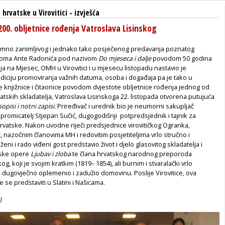
hrvatske u Virovitici
-
izvješća
200. obljetnice rođenja Vatroslava Lisinskog
nimno zanimljivog i jednako tako posječenog predavanja poznatog
noma Ante Radonića pod nazivom
Do mjeseca i dalje
povodom 50 godina
a na Mjesec, OMH u Virovitici i u mjesecu listopadu nastavio je
adiciju promoviranja važnih datuma, osoba i događaja pa je tako u
 knjižnice i čitaonice povodom dvjestote obljetnice rođenja jednog od
vatskih skladatelja, Vatroslava Lisinskoga 22. listopada otvorena putujuća
sopisi i notni zapisi.
Priređivač i urednik bio je neumorni sakupljač
 promicatelj Stjepan Sučić, dugogodišnji potpredsjednik i tajnik za
rvatske. Nakon uvodne riječi predsjednice virovitičkog Ogranka,
 nazočnim članovima MH i redovitim posjetiteljima vrlo stručno i
ni i rado viđeni gost predstavio život i djelo glasovitog skladatelja i
tske opere
Ljubav i zloba
te člana hrvatskog narodnog preporoda
og, koji je svojim kratkim (1819– 1854), ali burnim i stvaralački vrlo
 dugovječno oplemenio i zadužio domovinu. Poslije Virovitice, ova
e se predstaviti u Slatini i Našicama.
)