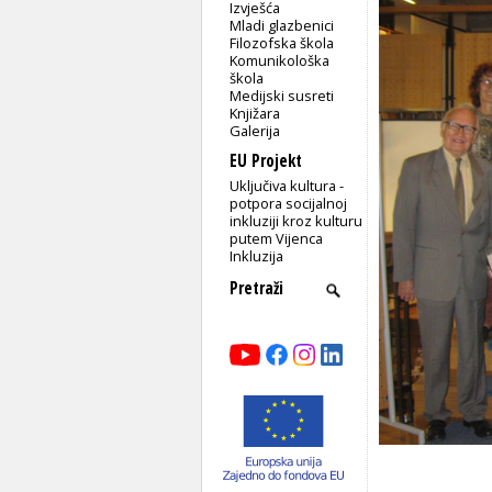
Izvješća
Mladi glazbenici
Filozofska škola
Komunikološka
škola
Medijski susreti
Knjižara
Galerija
EU Projekt
Uključiva kultura -
potpora socijalnoj
inkluziji kroz kulturu
putem Vijenca
Inkluzija