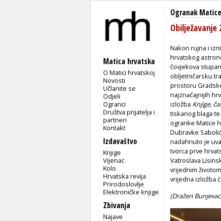
Ogranak Matice 
Obilježavanje 
Nakon rujna i iz
hrvatskog astro
Matica hrvatska
čovjekova stupanj
O Matici hrvatskoj
obljetničarsku tr
Novosti
prostoru Gradske
Učlanite se
najznačajnijih hr
Odjeli
Ogranci
izložba
Knjige, ča
Društva prijatelja i
tiskanog blaga te
partneri
ogranke Matice h
Kontakt
Dubravke Sabolić,
Izdavaštvo
nadahnuto je uvaže
tvorca prve hrva
Knjige
Vijenac
Vatroslava Lisinsk
Kolo
vrijednim životom
Hrvatska revija
vrijedna izložba ć
Prirodoslovlje
Elektroničke knjige
(Dražen Bunjevac
Zbivanja
Najave