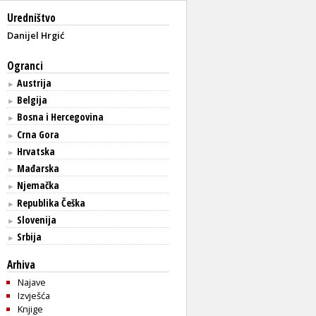
Uredništvo
Danijel Hrgić
Ogranci
Austrija
►
Belgija
►
Bosna i Hercegovina
►
Crna Gora
►
Hrvatska
►
Mađarska
►
Njemačka
►
Republika Češka
►
Slovenija
►
Srbija
►
Arhiva
Najave
Izvješća
Knjige