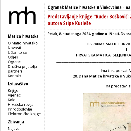
Ogranak Matice hrvatske u Vinkovcima
-
na
Predstavljanje knjige "Ruđer Bošković: 
autora Stipe Kutleše
Petak, 8. studenoga 2024. godine u 19 sati.
Dvora
Matica hrvatska
O Matici hrvatskoj
OGRANAK MATICE HRVA
Novosti
I
Učlanite se
HRVATSKA MATICA ISELJENIK
Odjeli
__________________________________________
Ogranci
Društva prijatelja i
Ima čast pozvati
partneri
Kontakt
20. Dana Matice hrvatske u Vuk
Izdavaštvo
na predstavlja
Knjige
Vijenac
Kolo
Hrvatska revija
Prirodoslovlje
Elektroničke knjige
Zbivanja
Najave