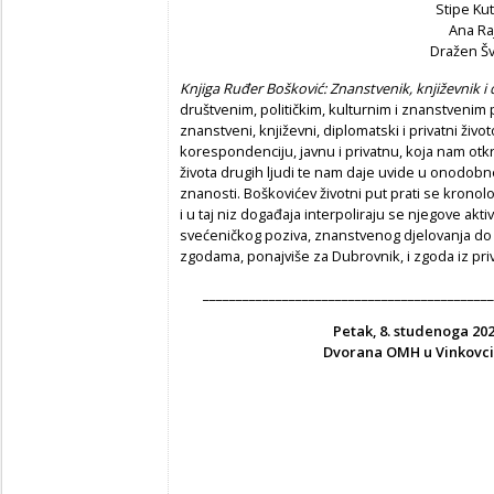
Stipe Kut
Ana Raj
Dražen Šv
Knjiga Ruđer Bošković: Znanstvenik, književnik i
društvenim, političkim, kulturnim i znanstvenim
znanstveni, književni, diplomatski i privatni živ
korespondenciju, javnu i privatnu, koja nam otkriv
života drugih ljudi te nam daje uvide u onodobne 
znanosti. Boškovićev životni put prati se kronolo
i u taj niz događaja interpoliraju se njegove aktiv
svećeničkog poziva, znanstvenog djelovanja d
zgodama, ponajviše za Dubrovnik, i zgoda iz priv
____________________________________________
Petak, 8. studenoga 202
Dvorana OMH u Vinkovcim