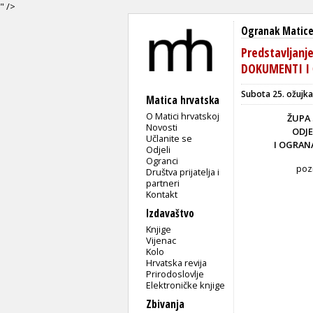
" />
Ogranak Matice
Predstavljanj
DOKUMENTI I Č
Subota
25. ožujka
Matica hrvatska
O Matici hrvatskoj
ŽUPA 
Novosti
ODJE
Učlanite se
I OGRAN
Odjeli
Ogranci
pozi
Društva prijatelja i
partneri
Kontakt
Izdavaštvo
Knjige
Vijenac
Kolo
Hrvatska revija
Prirodoslovlje
Elektroničke knjige
Zbivanja