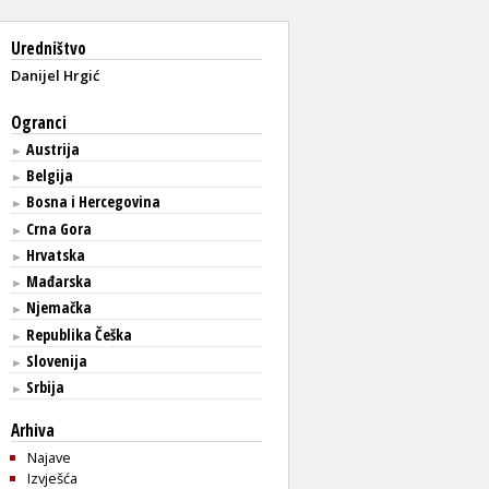
Uredništvo
Danijel Hrgić
Ogranci
Austrija
►
Belgija
►
Bosna i Hercegovina
►
Crna Gora
►
Hrvatska
►
Mađarska
►
Njemačka
►
Republika Češka
►
Slovenija
►
Srbija
►
Arhiva
Najave
Izvješća