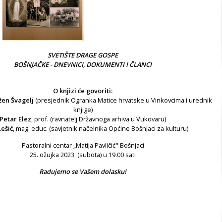
SVETIŠTE DRAGE GOSPE
BOŠNJAČKE - DNEVNICI, DOKUMENTI I ČLANCI
O knjizi će govoriti:
žen Švagelj
(presjednik Ogranka Matice hrvatske u Vinkovcima i urednik
knjige)
Petar Elez
, prof. (ravnatelj Državnoga arhiva u Vukovaru)
ešić
, mag. educ. (savjetnik načelnika Općine Bošnjaci za kulturu)
Pastoralni centar „Matija Pavličić" Bošnjaci
25. ožujka 2023. (subota) u 19.00 sati
Radujemo se Vašem dolasku!