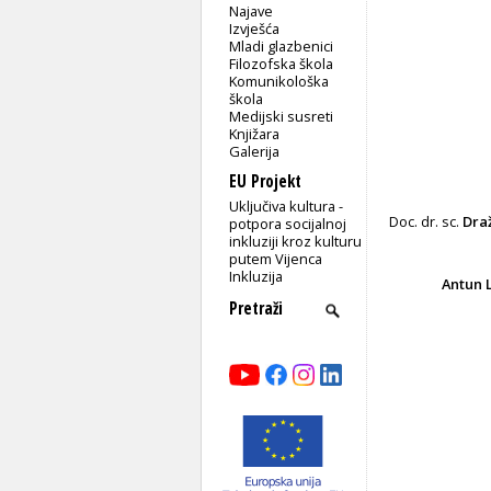
Najave
Izvješća
Mladi glazbenici
Filozofska škola
Komunikološka
škola
Medijski susreti
Knjižara
Galerija
EU Projekt
Uključiva kultura -
Doc. dr. sc.
Dra
potpora socijalnoj
inkluziji kroz kulturu
putem Vijenca
Inkluzija
Antun L