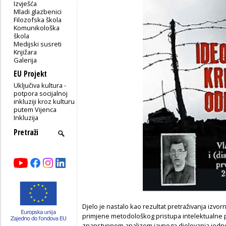
Izvješća
Mladi glazbenici
Filozofska škola
Komunikološka
škola
Medijski susreti
Knjižara
Galerija
EU Projekt
Uključiva kultura -
potpora socijalnoj
inkluziji kroz kulturu
putem Vijenca
Inkluzija
Djelo je nastalo kao rezultat pretraživanja izvo
primjene metodološkog pristupa intelektualne p
znanstvenom analizom javnoga djelovanja jednog