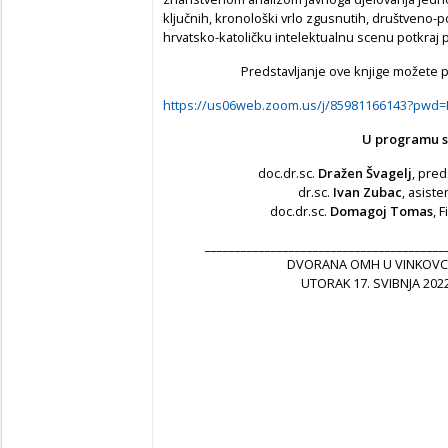
ključnih, kronološki vrlo zgusnutih, društveno-pol
hrvatsko-katoličku intelektualnu scenu potkraj 
Predstavljanje ove knjige možete pr
https://us06web.zoom.us/j/85981166143?pwd
U programu s
doc.dr.sc.
Dražen Švagelj
, pre
dr.sc.
Ivan Zubac
, asist
doc.dr.sc.
Domagoj Tomas
, 
________________________________________
DVORANA OMH U VINKOVCIM
UTORAK 17. SVIBNJA 2022