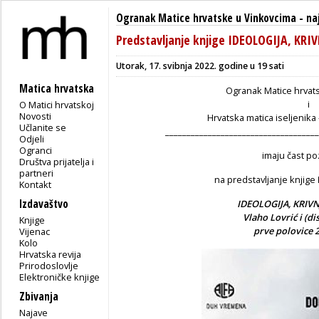
Ogranak Matice hrvatske u Vinkovcima
-
na
Predstavljanje knjige IDEOLOGIJA, K
Utorak, 17. svibnja 2022. godine u 19 sati
Matica hrvatska
Ogranak Matice hrvat
i
O Matici hrvatskoj
Novosti
Hrvatska matica iseljenik
Učlanite se
____________________________________
Odjeli
Ogranci
imaju čast po
Društva prijatelja i
partneri
na predstavljanje knjige
Kontakt
Izdavaštvo
IDEOLOGIJA, KRIV
Vlaho Lovrić i (di
Knjige
prve polovice 2
Vijenac
Kolo
Hrvatska revija
Prirodoslovlje
Elektroničke knjige
Zbivanja
Najave