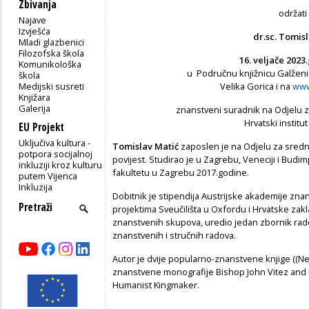
Zbivanja
održati
Najave
Izvješća
dr.sc. Tomis
Mladi glazbenici
Filozofska škola
16. veljače
202
3
Komunikološka
u Područnu knjižnicu Galženic
škola
Medijski susreti
Velika Gorica i na
www
Knjižara
Galerija
znanstveni suradnik na Odjelu z
Hrvatski institut
EU Projekt
Uključiva kultura -
Tomislav Matić
zaposlen je na Odjelu za srednj
potpora socijalnoj
povijest. Studirao je u Zagrebu, Veneciji i Budim
inkluziji kroz kulturu
fakultetu u Zagrebu 2017.godine.
putem Vijenca
Inkluzija
Dobitnik je stipendija Austrijske akademije znan
projektima Sveučilišta u Oxfordu i Hrvatske zak
znanstvenih skupova, uredio jedan zbornik rado
znanstvenih i stručnih radova.
Autor je dvije popularno-znanstvene knjige ((Ne)p
znanstvene monografije Bishop John Vitez and 
Humanist Kingmaker.