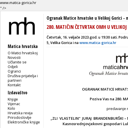
www.matica-gorica.hr
" />
Ogranak Matice hrvatske u Velikoj Gorici
-
280. MATIČIN ČETVRTAK OMH U VELIKOJ
Četvrtak, 16. veljače 2023.god. u 19:30 sati. Podr
5, Velika Gorica i na
www.matica-gorica.hr
Matica hrvatska
O Matici hrvatskoj
Novosti
Učlanite se
Odjeli
Ogranci
Društva prijatelja i
partneri
Kontakt
OGRANAK MATICE HRVATSK
Izdavaštvo
Poziva Vas na 2
80
. M
Knjige
Vijenac
Kolo
predavanje 
Hrvatska revija
Prirodoslovlje
„ZLI VLASTELIN“ JURAJ BRANDENBURŠKI –
Elektroničke knjige
Kasnosrednjovjekovni gospodari Luk