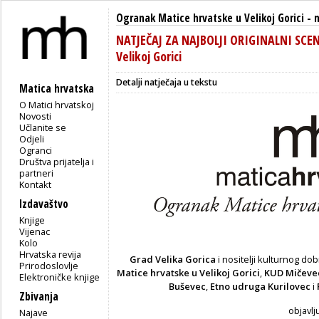
Ogranak Matice hrvatske u Velikoj Gorici
-
NATJEČAJ ZA NAJBOLJI ORIGINALNI SCEN
Velikoj Gorici
Detalji natječaja u tekstu
Matica hrvatska
O Matici hrvatskoj
Novosti
Učlanite se
Odjeli
Ogranci
Društva prijatelja i
partneri
Kontakt
Izdavaštvo
Knjige
Vijenac
Kolo
Hrvatska revija
Grad Velika Gorica
i nositelji kulturnog d
Prirodoslovlje
Matice hrvatske u Velikoj Gorici
,
KUD Mičeve
Elektroničke knjige
Buševec
,
Etno udruga Kurilovec
i
Zbivanja
objavlj
Najave