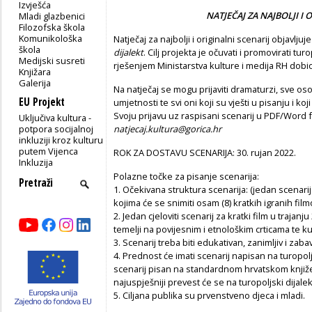
Izvješća
NATJEČAJ ZA NAJBOLJI I 
Mladi glazbenici
Filozofska škola
Komunikološka
Natječaj za najbolji i originalni scenarij objavlju
škola
dijalekt
. Cilj projekta je očuvati i promovirati tur
Medijski susreti
rješenjem Ministarstva kulture i medija RH dobi
Knjižara
Galerija
Na natječaj se mogu prijaviti dramaturzi, sve
EU Projekt
umjetnosti te svi oni koji su vješti u pisanju i ko
Svoju prijavu uz raspisani scenarij u PDF/Word
Uključiva kultura -
potpora socijalnoj
natjecaj.kultura@gorica.hr
inkluziji kroz kulturu
putem Vijenca
ROK ZA DOSTAVU SCENARIJA: 30. rujan 2022.
Inkluzija
Polazne točke za pisanje scenarija:
1. Očekivana struktura scenarija: (jedan scenarij
kojima će se snimiti osam (8) kratkih igranih film
2. Jedan cjeloviti scenarij za kratki film u trajan
temelji na povijesnim i etnološkim crticama te ku
3. Scenarij treba biti edukativan, zanimljiv i zab
4. Prednost će imati scenarij napisan na turopoljs
scenarij pisan na standardnom hrvatskom knjiž
najuspješniji prevest će se na turopoljski dijalek
5. Ciljana publika su prvenstveno djeca i mladi.