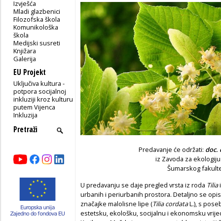
Izvješća
Mladi glazbenici
Filozofska škola
Komunikološka
škola
Medijski susreti
Knjižara
Galerija
EU Projekt
Uključiva kultura -
potpora socijalnoj
inkluziji kroz kulturu
putem Vijenca
Inkluzija
Predavanje će održati:
doc. 
iz Zavoda za ekologij
Šumarskog fakult
U predavanju se daje pregled vrsta iz roda
Tilia
urbanih i periurbanih prostora. Detaljno se opi
značajke malolisne lipe (
Tilia cordata
L.), s pos
estetsku, ekološku, socijalnu i ekonomsku vrijed