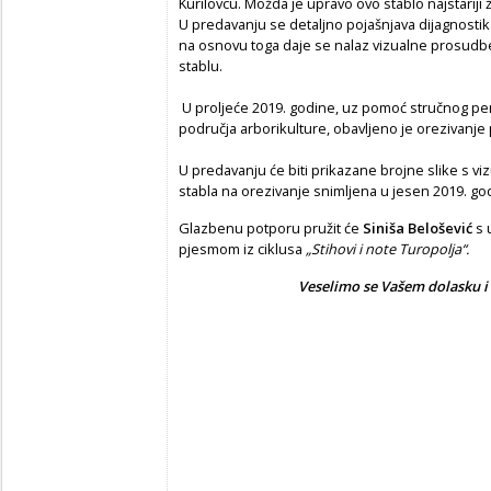
Kurilovcu. Možda je upravo ovo stablo najstariji ž
U predavanju se detaljno pojašnjava dijagnosti
na osnovu toga daje se nalaz vizualne prosudbe 
stablu.
U proljeće 2019. godine, uz pomoć stručnog penj
područja arborikulture, obavljeno je orezivanj
U predavanju će biti prikazane brojne slike s vi
stabla na orezivanje snimljena u jesen 2019. go
Glazbenu potporu pružit će
Siniša Belošević
s 
pjesmom iz ciklusa
„Stihovi i note Turopolja“.
Veselimo se Vašem dolasku i 