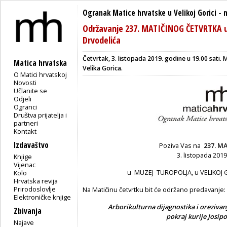
Ogranak Matice hrvatske u Velikoj Gorici
-
Održavanje 237. MATIČINOG ČETVRTKA uz
Drvodelića
Četvrtak, 3. listopada 2019. godine u 19.00 sati. 
Matica hrvatska
Velika Gorica.
O Matici hrvatskoj
Novosti
Učlanite se
Odjeli
Ogranci
Društva prijatelja i
partneri
Kontakt
Izdavaštvo
Poziva Vas na
237. M
3. listopada 2019.
Knjige
Vijenac
u MUZEJ TUROPOLJA, u VELIKOJ GO
Kolo
Hrvatska revija
Prirodoslovlje
Na Matičinu četvrtku bit će održano predavanje:
Elektroničke knjige
Arborikulturna dijagnostika
i orezivan
Zbivanja
pokraj kurije Josipo
Najave