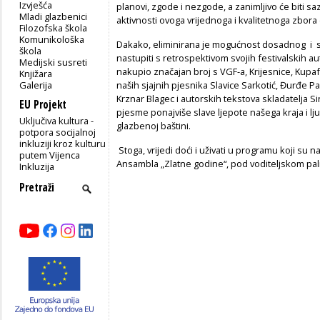
Izvješća
planovi, zgode i nezgode, a zanimljivo će biti sa
Mladi glazbenici
aktivnosti ovoga vrijednoga i kvalitetnoga zbora d
Filozofska škola
Komunikološka
Dakako, eliminirana je mogućnost dosadnog i 
škola
nastupiti s retrospektivom svojih festivalskih a
Medijski susreti
nakupio značajan broj s VGF-a, Krijesnice, Kupa
Knjižara
Galerija
naših sjajnih pjesnika Slavice Sarkotić, Đurđe Pa
Krznar Blagec i autorskih tekstova skladatelja Si
EU Projekt
pjesme ponajviše slave ljepote našega kraja i lju
Uključiva kultura -
glazbenoj baštini.
potpora socijalnoj
inkluziji kroz kulturu
Stoga, vrijedi doći i uživati u programu koji su n
putem Vijenca
Ansambla „Zlatne godine“, pod voditeljskom pal
Inkluzija