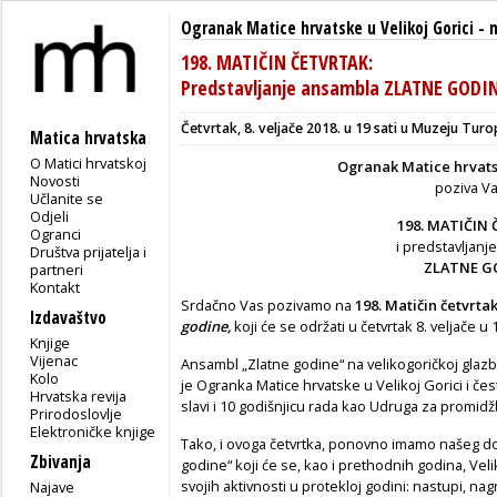
Ogranak Matice hrvatske u Velikoj Gorici
-
198. MATIČIN ČETVRTAK:
Predstavljanje ansambla ZLATNE GODI
Četvrtak, 8. veljače 2018. u 19 sati u Muzeju Turo
Matica hrvatska
O Matici hrvatskoj
Ogranak Matice hrvatsk
Novosti
poziva V
Učlanite se
Odjeli
198. MATIČIN
Ogranci
i predstavljan
Društva prijatelja i
ZLATNE G
partneri
Kontakt
Srdačno Vas pozivamo na
198. Matičin četvrta
Izdavaštvo
godine,
koji će se održati u četvrtak 8. veljače u
Knjige
Vijenac
Ansambl „Zlatne godine“ na velikogoričkoj glazbe
Kolo
je Ogranka Matice hrvatske u Velikoj Gorici i čes
Hrvatska revija
slavi i 10 godišnjicu rada kao Udruga za promid
Prirodoslovlje
Elektroničke knjige
Tako, i ovoga četvrtka, ponovno imamo našeg d
Zbivanja
godine“ koji će se, kao i prethodnih godina, Ve
svojih aktivnosti u protekloj godini: nastupi, na
Najave