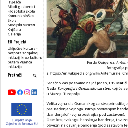
Izvješća
Mladi glazbenici
Filozofska škola
Komunikološka
škola
Medijski susreti
Knjižara
Galerija
EU Projekt
Uključiva kultura -
potpora socijalnoj
inkluziji kroz kulturu
putem Vijenca
Ferdo Quiqerez:
Antemur
Inkluzija
fotografija 
s: https://en.wikipedia.org/wiki/Antemurale_
Srdačno Vas pozivamo na još jedan,
195. Matiči
Nađa
Turopoljci i Osmansko carstvo,
koji će se
u Muzeju Turopolja.
Velika vojna sila Osmanskog carstva prinudila j
preuređenje vojnoga ustroja osnivanjem banderij
„banderijalci“ - vojna postrojba pod zastavom).
Osim kraljevskoga i banskoga banderija, i svi zeml
obvezni na davanje banderija (pod zastavom feud