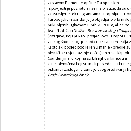
zastavom Plemenite opčine Turopoljske).
Iz povijesti je poznato ali se malo ističe, da s
zaustavljene tek na granicama Turopolja, a u to
Turopoljskom banderiju je objavljeno vrlo malo p
prikupljenih uglavnom u Arhivu POT-a, ali se ne 
Ivan Nađ
, član Družbe
Braća Hrvatskoga Zmaja
b
Ščitarjevo, koja je kao i posjedi oko Turopolja (
velikog Kaptolskog posjeda (darovnicom kralja And
Kaptolski posjed podijeljen u manje - predije su 
plemići uz uvjet davanje daće (cenzusa) Kaptolu 
(banderijima) u kojima su bili njihovi kmetovi ali i
O tim plemićima koji su imali posjede ali i kurije (
bitkama i zaslugama tema je ovog predavanja ko
Braća Hrvatskoga Zmaja
.