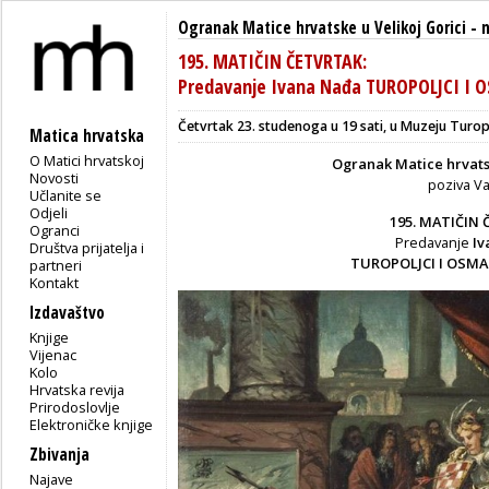
Ogranak Matice hrvatske u Velikoj Gorici
-
195. MATIČIN ČETVRTAK:
Predavanje Ivana Nađa TUROPOLJCI I
Četvrtak 23. studenoga u 19 sati, u Muzeju Turop
Matica hrvatska
O Matici hrvatskoj
Ogranak Matice hrvatsk
Novosti
poziva V
Učlanite se
Odjeli
195. MATIČIN 
Ogranci
Predavanje
Iv
Društva prijatelja i
TUROPOLJCI I OSM
partneri
Kontakt
Izdavaštvo
Knjige
Vijenac
Kolo
Hrvatska revija
Prirodoslovlje
Elektroničke knjige
Zbivanja
Najave