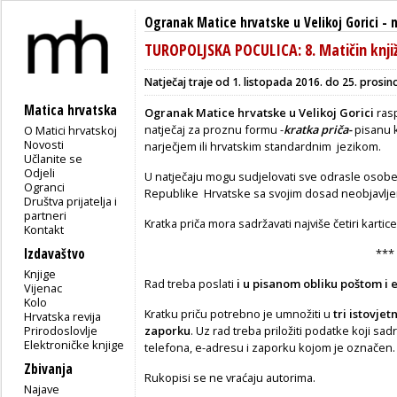
Ogranak Matice hrvatske u Velikoj Gorici
-
TUROPOLJSKA POCULICA: 8. Matičin knjiž
Natječaj traje od
1. listopada 2016.
do 25. prosin
Matica hrvatska
Ogranak Matice hrvatske u Velikoj Gorici
rasp
natječaj za proznu formu -
kratka priča-
pisanu 
O Matici hrvatskoj
Novosti
narječjem ili hrvatskim standardnim jezikom.
Učlanite se
Odjeli
U natječaju mogu sudjelovati sve odrasle osobe
Ogranci
Republike Hrvatske sa svojim dosad neobjavlj
Društva prijatelja i
partneri
Kratka priča mora sadržavati najviše četiri kartic
Kontakt
Izdavaštvo
***
Knjige
Rad treba poslati
i u pisanom obliku poštom i
Vijenac
Kolo
Kratku priču potrebno je umnožiti u
tri istovje
Hrvatska revija
Prirodoslovlje
zaporku
. Uz rad treba priložiti podatke koji sa
Elektroničke knjige
telefona, e-adresu i zaporku kojom je označen.
Zbivanja
Rukopisi se ne vraćaju autorima.
Najave