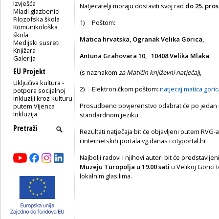
Izvješća
Natjecatelji moraju dostaviti svoj rad
do 25. pro
Mladi glazbenici
Filozofska škola
1) Poštom:
Komunikološka
škola
Matica hrvatska, Ogranak Velika Gorica,
Medijski susreti
Knjižara
Antuna Grahovara 10, 10408 Velika Mlaka
Galerija
EU Projekt
(s naznakom
za Matičin književni natječaj
),
Uključiva kultura -
2) Elektroničkom poštom:
natjecaj.matica.gor
potpora socijalnoj
inkluziji kroz kulturu
Prosudbeno povjerenstvo odabrat će po jedan na
putem Vijenca
Inkluzija
standardnom jeziku.
Rezultati natječaja bit će objavljeni putem RVG-
i internetskih portala vg.danas i cityportal.hr.
Najbolji radovi i njihovi autori bit će predstavljen
Muzeju Turopolja u 19.00 sati
u Velikoj Gorici 
lokalnim glasilima.