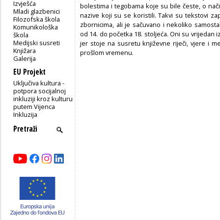
Izvješća
bolestima i tegobama koje su bile česte, o način
Mladi glazbenici
nazive koji su se koristili. Takvi su tekstovi z
Filozofska škola
zbornicima, ali je sačuvano i nekoliko samostaln
Komunikološka
od 14. do početka 18. stoljeća. Oni su vrijedan i
škola
Medijski susreti
jer stoje na susretu književne riječi, vjere i
Knjižara
prošlom vremenu.
Galerija
EU Projekt
Uključiva kultura -
potpora socijalnoj
inkluziji kroz kulturu
putem Vijenca
Inkluzija