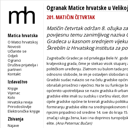
Ogranak Matice hrvatske u Velikoj
201. MATIČIN ČETVRTAK
Matičin četvrtak održan 8. ožujka z
povijesnu temu zanimljivog naziva
G
Matica hrvatska
Gradeca u kasnom srednjem vijeku
O Matici hrvatskoj
Novosti
Škreblin iz Hrvatskog instituta za po
Učlanite se
Odjeli
Zagrebački Gradec je od privilegija Bele IV. go
Ogranci
kraljevskog grada, čime je stekao visok stupan
Društva prijatelja i
političkom uređenju. Zlatnom su bulom tada pr
partneri
Kontakt
odnosno slobode, te im je ostavljen slobodan i
Gradski sudac nalazio se na čelu gradske općine
Izdavaštvo
obnašali prisežnici i vijećnici. Na te su funkcije bi
Knjige
općenito upotrebljava se naziv gradska ili urban
Vijenac
gradske elite imali su sudsku i izvršnu vlast, do
Kolo
cijele gradske općine te kreirali gradsku politik
Hrvatska revija
Prirodoslovlje
formiranju gradske elite na srednjovjekovnom Gr
Elektroničke knjige
njezini pripadnici od sredine 14. sve do kraja 15
značaj i ulogu žena, kao i na doprinos turopolj
Zbivanja
elite.
(Ana Peternac Bučan)
Najave