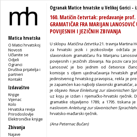
Ogranak Matice hrvatske u Velikoj Gorici
-
i
160. Matičin četvrtak: predavanje prof
GRAMATIČAR FRA MARIJAN LANOSOVIĆ 
POVIJESNIH I JEZIČNIH ZBIVANJA
Matica hrvatska
U sklopu
Matičina četvrtka
21. travnja Martina Ho
O Matici hrvatskoj
za hrvatski jezik i jezikoslovlje održala 
Novosti
Učlanite se
slavonskom gramatičaru fra Marijanu Lanosov
Odjeli
povijesnih i jezičnih zbivanja. Na poziv cara Jos
Ogranci
Lanosović je bio jednim od četvorice član
Društva prijatelja i
komisije s ciljem ujednačavanja hrvatskih gra
partneri
jedinstvenog hrvatskog pravopisa, rekla je pr
Kontakt
je zapamćen kao najbolji slavonski gramatičar, a
Izdavaštvo
je objavio
Neue Einleitung zur slavonischen Sp
Knjige
uz koju je izdan i njemačko-hrvatski rječnik. 
Vijenac
gramatike objavljeno 1789, a 1795. tiskana 
Kolo
naslovom
Anleitung zur slavonischen Sprachleh
Hrvatska revija
hrvatsko-mađarski rječnik.
Prirodoslovlje
Elektroničke knjige
(Ana Peternac Bučan)
Zbivanja
Najave