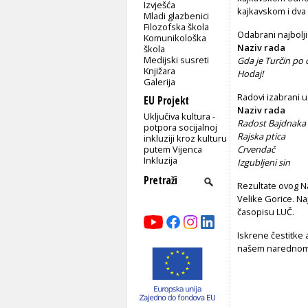
Izvješća
kajkavskom i dva n
Mladi glazbenici
Filozofska škola
Odabrani najbolji 
Komunikološka
Naziv rada
škola
Medijski susreti
Gda je Turčin po 
Knjižara
Hodaj!
Kseni
Galerija
Radovi izabrani u 
EU Projekt
Naziv rada
Uključiva kultura -
Radost Bajdnaka
potpora socijalnoj
Rajska ptica
Stj
inkluziji kroz kulturu
putem Vijenca
Crvendač
Đina
Inkluzija
Izgubljeni sin
Ed
Rezultate ovog Na
Velike Gorice. N
časopisu LUČ.
Iskrene čestitke 
našem narednom N