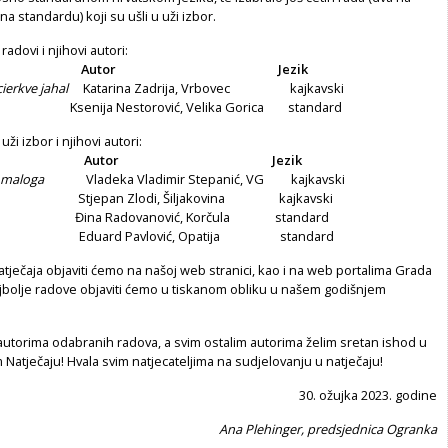
a standardu) koji su ušli u uži izbor.
radovi i njihovi autori:
Autor
Jezik
cierkve jahal
Katarina Zadrija, Vrbovec kajkavski
ja Nestorović, Velika Gorica standard
uži izbor i njihovi autori:
Autor
Jezik
 maloga
Vladeka Vladimir Stepanić, VG kajkavski
epan Zlodi, Šiljakovina kajkavski
 Radovanović, Korčula standard
uard Pavlović, Opatija standard
tječaja objaviti ćemo na našoj web stranici, kao i na web portalima Grada
ajbolje radove objaviti ćemo u tiskanom obliku u našem godišnjem
autorima odabranih radova, a svim ostalim autorima želim sretan ishod u
atječaju! Hvala svim natjecateljima na sudjelovanju u natječaju!
30. ožujka 2023. godine
Ana Plehinger, predsjednica Ogranka