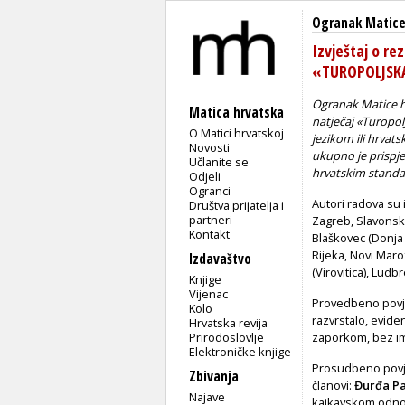
Ogranak Matice 
Izvještaj o re
«TUROPOLJSK
Ogranak Matice hrv
Matica hrvatska
natječaj «Turopol
O Matici hrvatskoj
jezikom ili hrvat
Novosti
ukupno je prispje
Učlanite se
hrvatskim standa
Odjeli
Ogranci
Autori radova su 
Društva prijatelja i
partneri
Zagreb, Slavonski
Kontakt
Blaškovec (Donja 
Rijeka, Novi Marof
Izdavaštvo
(Virovitica), Ludb
Knjige
Vijenac
Provedbeno povj
Kolo
razvrstalo, evid
Hrvatska revija
Prirodoslovlje
zaporkom, bez i
Elektroničke knjige
Prosudbeno povje
Zbivanja
članovi:
Đurđa P
Najave
kajkavskom odnos