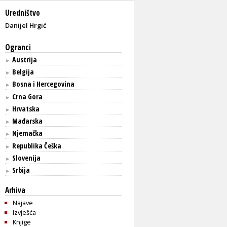
Uredništvo
Danijel Hrgić
Ogranci
Austrija
►
Belgija
►
Bosna i Hercegovina
►
Crna Gora
►
Hrvatska
►
Mađarska
►
Njemačka
►
Republika Češka
►
Slovenija
►
Srbija
►
Arhiva
Najave
Izvješća
Knjige