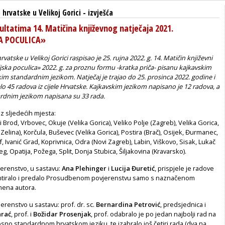
hrvatske u Velikoj Gorici
-
izvješća
zultatima 14. Matičina književnog natječaja 2021.
A POCULICA»
atske u Velikoj Gorici raspisao je 25. rujna 2022. g. 14. Matičin književni
jska poculica» 2022. g. za proznu formu -kratka priča- pisanu kajkavskim
skim standardnim jezikom. Natječaj je trajao do 25. prosinca 2022. godine i
lo 45 radova iz cijele Hrvatske. Kajkavskim jezikom napisano je 12 radova, a
rdnim jezikom napisana su 33 rada.
iz sljedećih mjesta:
 Brod, Vrbovec, Okuje (Velika Gorica), Veliko Polje (Zagreb), Velika Gorica,
Zelina), Korčula, Buševec (Velika Gorica), Postira (Brač), Osijek, Đurmanec,
, Ivanić Grad, Koprivnica, Odra (Novi Zagreb), Labin, Viškovo, Sisak, Lukač
reg, Opatija, Požega, Split, Donja Stubica, Šiljakovina (Kravarsko).
erenstvo, u sastavu:
Ana Plehinger
i
Lucija Đuretić
, prispjele je radove
entiralo i predalo Prosudbenom povjerenstvu samo s naznačenom
mena autora.
renstvo u sastavu: prof. dr. sc.
Bernardina Petrović
, predsjednica i
arać
, prof. i
Božidar Prosenjak
, prof. odabralo je po jedan najbolji rad na
no standardnom hrvatskom jeziku, te izabralo još četiri rada (dva na