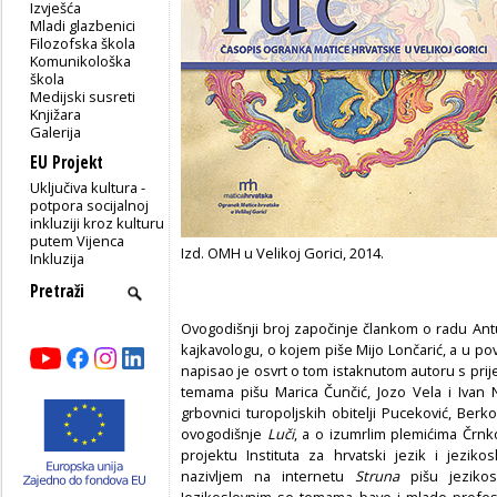
Izvješća
Mladi glazbenici
Filozofska škola
Komunikološka
škola
Medijski susreti
Knjižara
Galerija
EU Projekt
Uključiva kultura -
potpora socijalnoj
inkluziji kroz kulturu
putem Vijenca
Izd. OMH u Velikoj Gorici, 2014.
Inkluzija
Ovogodišnji broj započinje člankom o radu Ant
kajkavologu, o kojem piše Mijo Lončarić, a u pov
napisao je osvrt o tom istaknutom autoru s prije
temama pišu Marica Čunčić, Jozo Vela i Ivan N
grbovnici turopoljskih obitelji Puceković, Berko
ovogodišnje
Luči
, a o izumrlim plemićima Črn
projektu Instituta za hrvatski jezik i jeziko
nazivljem na internetu
Struna
pišu jezikosl
Jezikoslovnim se temama bave i mlade profeso