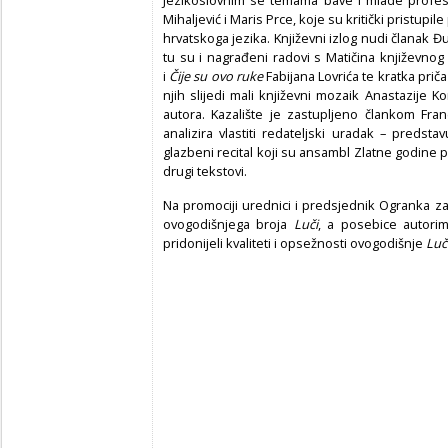
Mihaljević i Maris Prce, koje su kritički pristup
hrvatskoga jezika. Književni izlog nudi članak Đu
tu su i nagrađeni radovi s Matičina književnog
i
Čije su ovo ruke
Fabijana Lovrića te kratka prič
njih slijedi mali književni mozaik Anastazije 
autora. Kazalište je zastupljeno člankom Fra
analizira vlastiti redateljski uradak – predsta
glazbeni recital koji su ansambl Zlatne godine p
drugi tekstovi.
Na promociji urednici i predsjednik Ogranka zahv
ovogodišnjega broja
Luči
, a posebice autorim
pridonijeli kvaliteti i opsežnosti ovogodišnje
Luč