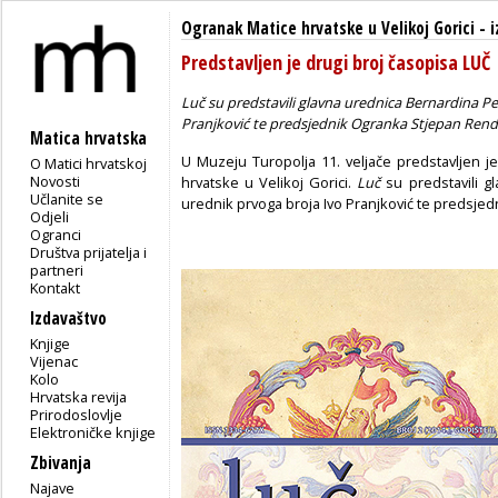
Ogranak Matice hrvatske u Velikoj Gorici
-
i
Predstavljen je drugi broj časopisa LUČ
Luč
su predstavili glavna urednica Bernardina Pet
Pranjković te predsjednik Ogranka Stjepan Rendu
Matica hrvatska
U Muzeju Turopolja 11. veljače predstavljen j
O Matici hrvatskoj
Novosti
hrvatske u Velikoj Gorici.
Luč
su predstavili gl
Učlanite se
urednik prvoga broja Ivo Pranjković te predsje
Odjeli
Ogranci
Društva prijatelja i
partneri
Kontakt
Izdavaštvo
Knjige
Vijenac
Kolo
Hrvatska revija
Prirodoslovlje
Elektroničke knjige
Zbivanja
Najave