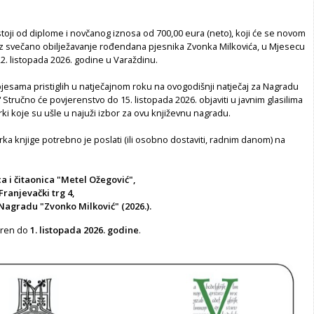
toji od diplome i novčanog iznosa od 700,00 eura (neto), koji će se novom
 uz svečano obilježavanje rođendana pjesnika Zvonka Milkovića, u Mjesecu
22. listopada 2026. godine u Varaždinu.
pjesama pristiglih u natječajnom roku na ovogodišnji natječaj za Nagradu
 Stručno će povjerenstvo do 15. listopada 2026. objaviti u javnim glasilima
rki koje su ušle u najuži izbor za ovu književnu nagradu.
jerka knjige potrebno je poslati (ili osobno dostaviti, radnim danom) na
a i čitaonica "Metel Ožegović",
Franjevački trg 4,
Nagradu "Zvonko Milković" (2026.).
voren do
1. listopada 2026. godine
.