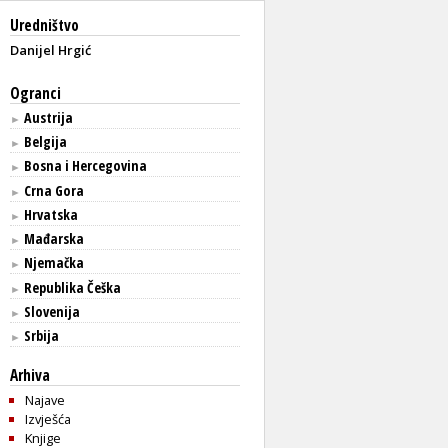
Uredništvo
Danijel Hrgić
Ogranci
Austrija
►
Belgija
►
Bosna i Hercegovina
►
Crna Gora
►
Hrvatska
►
Mađarska
►
Njemačka
►
Republika Češka
►
Slovenija
►
Srbija
►
Arhiva
Najave
Izvješća
Knjige