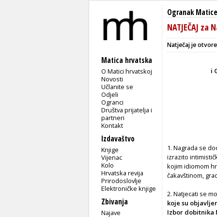
Ogranak Matice
NATJEČAJ za N
Natječaj je otvore
Matica hrvatska
i 
O Matici hrvatskoj
Novosti
Učlanite se
Odjeli
Ogranci
Društva prijatelja i
partneri
Kontakt
Izdavaštvo
1. Nagrada se dod
Knjige
izrazito intimist
Vijenac
Kolo
kojim idiomom hr
Hrvatska revija
čakavštinom, grad
Prirodoslovlje
Elektroničke knjige
2. Natjecati se 
Zbivanja
koje su objavlje
Izbor dobitnika
Najave