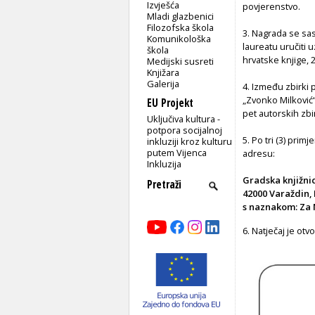
Izvješća
povjerenstvo.
Mladi glazbenici
Filozofska škola
3. Nagrada se sas
Komunikološka
laureatu uručiti
škola
hrvatske knjige, 
Medijski susreti
Knjižara
Galerija
4. Između zbirki 
„Zvonko Milković“
EU Projekt
pet autorskih zbi
Uključiva kultura -
potpora socijalnoj
5. Po tri (3) prim
inkluziji kroz kulturu
putem Vijenca
adresu:
Inkluzija
Gradska knjižnic
42000 Varaždin, 
s naznakom: Za 
6. Natječaj je ot