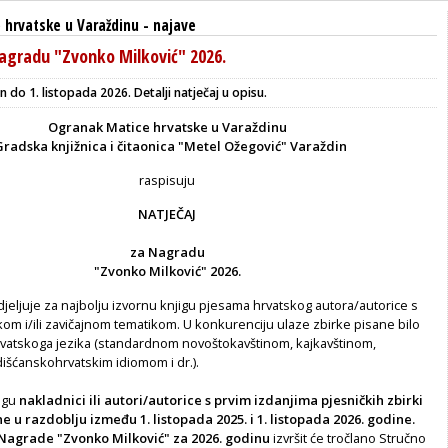
 hrvatske u Varaždinu
-
najave
agradu "Zvonko Milković" 2026.
n do 1. listopada 2026. Detalji natječaj u opisu.
Ogranak Matice hrvatske
u Varaždinu
Gradska knjižnica i čitaonica
"Metel Ožegović" Varaždin
raspisuju
NATJEČAJ
za Nagradu
"Zvonko Milković" 2026.
jeljuje za najbolju izvornu knjigu pjesama hrvatskog autora/autorice s
ičkom i/ili zavičajnom tematikom. U konkurenciju ulaze zbirke pisane bilo
vatskoga jezika (standardnom novoštokavštinom, kajkavštinom,
išćanskohrvatskim idiomom i dr.).
mogu
nakladnici ili autori/autorice s prvim izdanjima pjesničkih zbirki
ne u razdoblju između 1. listopada 2025. i 1. listopada 2026. godine.
 Nagrade "Zvonko Milković" za 2026. godinu
izvršit će tročlano Stručno