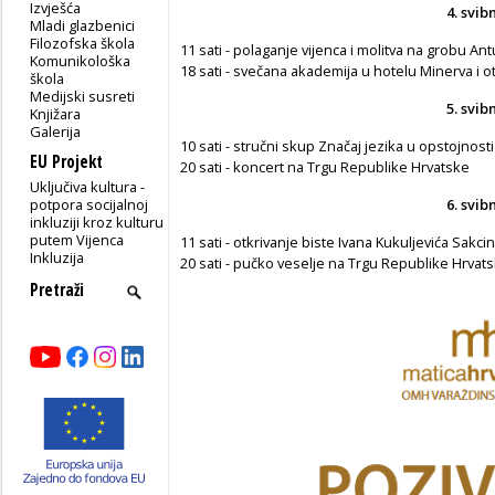
Izvješća
4. svib
Mladi glazbenici
Filozofska škola
11 sati - polaganje vijenca i molitva na grobu An
Komunikološka
18 sati - svečana akademija u hotelu Minerva i 
škola
Medijski susreti
5. svib
Knjižara
Galerija
10 sati - stručni skup Značaj jezika u opstojnost
EU Projekt
20 sati - koncert na Trgu Republike Hrvatske
Uključiva kultura -
potpora socijalnoj
6. svib
inkluziji kroz kulturu
putem Vijenca
11 sati - otkrivanje biste Ivana Kukuljevića Sakc
Inkluzija
20 sati - pučko veselje na Trgu Republike Hrvat