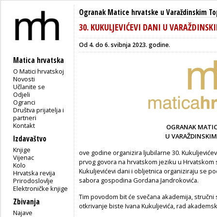
Ogranak Matice hrvatske u Varaždinskim T
30. KUKULJEVIĆEVI DANI U VARAŽDINSK
Od 4. do 6. svibnja 2023. godine.
Matica hrvatska
O Matici hrvatskoj
Novosti
Učlanite se
Odjeli
Ogranci
Društva prijatelja i
partneri
Kontakt
OGRANAK MATIC
U VARAŽDINSKI
Izdavaštvo
Knjige
ove godine organizira ljubilarne 30. Kukuljevićev
Vijenac
prvog govora na hrvatskom jeziku u Hrvatskom 
Kolo
Kukuljevićevi dani i obljetnica organiziraju se 
Hrvatska revija
sabora gospodina Gordana Jandrokovića.
Prirodoslovlje
Elektroničke knjige
Tim povodom bit će svečana akademija, stručni 
Zbivanja
otkrivanje biste Ivana Kukuljevića, rad akadems
Najave