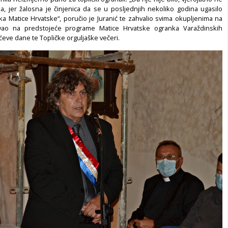
ka, jer žalosna je činjenica da se u posljednjih nekoliko godina ugasilo
a Matice Hrvatske“, poručio je Juranić te zahvalio svima okupljenima na
vao na predstojeće programe Matice Hrvatske ogranka Varaždinskih
ićeve dane te Topličke orguljaške večeri.