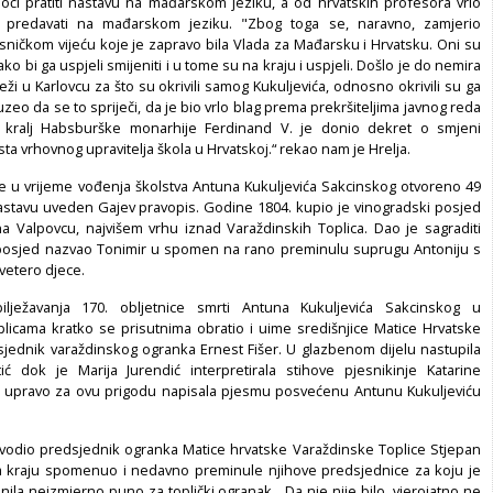
oći pratiti nastavu na mađarskom jeziku, a od hrvatskih profesora vrlo
 predavati na mađarskom jeziku. "Zbog toga se, naravno, zamjerio
ičkom vijeću koje je zapravo bila Vlada za Mađarsku i Hrvatsku. Oni su
ko bi ga uspjeli smijeniti i u tome su na kraju i uspjeli. Došlo je do nemira
i u Karlovcu za što su okrivili samog Kukuljevića, odnosno okrivili su ga
uzeo da se to spriječi, da je bio vrlo blag prema prekršiteljima javnog reda
ji kralj Habsburške monarhije Ferdinand V. je donio dekret o smjeni
sta vrhovnog upravitelja škola u Hrvatskoj.“ rekao nam je Hrelja.
e u vrijeme vođenja školstva Antuna Kukuljevića Sakcinskog otvoreno 49
nastavu uveden Gajev pravopis. Godine 1804. kupio je vinogradski posjed
 Valpovcu, najvišem vrhu iznad Varaždinskih Toplica. Dao je sagraditi
 posjed nazvao Tonimir u spomen na rano preminulu suprugu Antoniju s
vetero djece.
lježavanja 170. obljetnice smrti Antuna Kukuljevića Sakcinskog u
licama kratko se prisutnima obratio i uime središnjice Matice Hrvatske
sjednik varaždinskog ogranka Ernest Fišer. U glazbenom dijelu nastupila
ić dok je Marija Jurendić interpretirala stihove pjesnikinje Katarine
e upravo za ovu prigodu napisala pjesmu posvećenu Antunu Kukuljeviću
vodio predsjednik ogranka Matice hrvatske Varaždinske Toplice Stjepan
na kraju spomenuo i nedavno preminule njihove predsjednice za koju je
nila neizmjerno puno za toplički ogranak. „Da nje nije bilo, vjerojatno ne