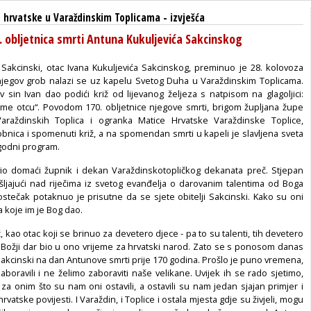
 hrvatske u Varaždinskim Toplicama
-
izvješća
. obljetnica smrti Antuna Kukuljevića Sakcinskog
 Sakcinski, otac Ivana Kukuljevića Sakcinskog, preminuo je 28. kolovoza
njegov grob nalazi se uz kapelu Svetog Duha u Varaždinskim Toplicama.
 sin Ivan dao podići križ od lijevanog željeza s natpisom na glagoljici:
ome otcu“. Povodom 170. obljetnice njegove smrti, brigom župljana župe
Varaždinskih Toplica i ogranka Matice Hrvatske Varaždinske Toplice,
obnica i spomenuti križ, a na spomendan smrti u kapeli je slavljena sveta
igodni program.
io domaći župnik i dekan Varaždinskotopličkog dekanata preč. Stjepan
ljajući nad riječima iz svetog evanđelja o darovanim talentima od Boga
ostečak potaknuo je prisutne da se sjete obitelji Sakcinski. Kako su oni
a koje im je Bog dao.
, kao otac koji se brinuo za devetero djece - pa to su talenti, tih devetero
ki Božji dar bio u ono vrijeme za hrvatski narod. Zato se s ponosom danas
Sakcinski na dan Antunove smrti prije 170 godina. Prošlo je puno vremena,
aboravili i ne želimo zaboraviti naše velikane. Uvijek ih se rado sjetimo,
a onim što su nam oni ostavili, a ostavili su nam jedan sjajan primjer i
 hrvatske povijesti. I Varaždin, i Toplice i ostala mjesta gdje su živjeli, mogu