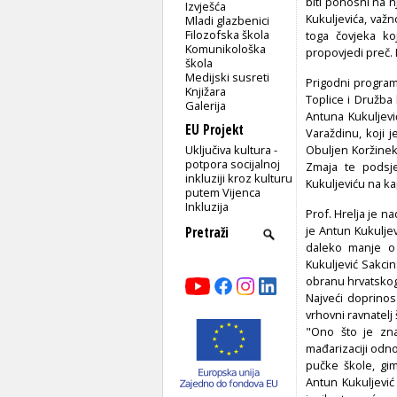
biti ponosni na 
Izvješća
Kukuljevića, važ
Mladi glazbenici
Filozofska škola
toga čovjeka k
Komunikološka
propovjedi preč.
škola
Medijski susreti
Prigodni program
Knjižara
Toplice i Družba
Galerija
Antuna Kukuljevi
EU Projekt
Varaždinu, koji 
Uključiva kultura -
Obuljen Koržinek
potpora socijalnoj
Zmaja te podsj
inkluziji kroz kulturu
Kukuljeviću na k
putem Vijenca
Inkluzija
Prof. Hrelja je 
je Antun Kukuljev
daleko manje o
Kukuljević Sakci
obranu hrvatskog 
Najveći doprinos
vrhovni ravnatelj
"Ono što je zna
mađarizaciji odn
pučke škole, gim
Antun Kukuljević