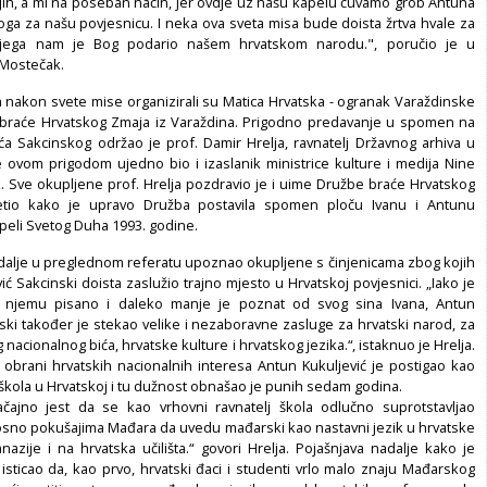
njih, a mi na poseban način, jer ovdje uz našu kapelu čuvamo grob Antuna
noga za našu povjesnicu. I neka ova sveta misa bude doista žrtva hvale za
ojega nam je Bog podario našem hrvatskom narodu.", poručio je u
 Mostečak.
 nakon svete mise organizirali su Matica Hrvatska - ogranak Varaždinske
 braće Hrvatskog Zmaja iz Varaždina. Prigodno predavanje u spomen na
ća Sakcinskog održao je prof. Damir Hrelja, ravnatelj Državnog arhiva u
je ovom prigodom ujedno bio i izaslanik ministrice kulture i medija Nine
. Sve okupljene prof. Hrelja pozdravio je i uime Družbe braće Hrvatskog
etio kako je upravo Družba postavila spomen ploču Ivanu i Antunu
apeli Svetog Duha 1993. godine.
nadalje u preglednom referatu upoznao okupljene s činjenicama zbog kojih
ić Sakcinski doista zaslužio trajno mjesto u Hrvatskoj povjesnici. „Iako je
 njemu pisano i daleko manje je poznat od svog sina Ivana, Antun
nski također je stekao velike i nezaboravne zasluge za hrvatski narod, za
nacionalnog bića, hrvatske kulture i hrvatskog jezika.“, istaknuo je Hrelja.
 obrani hrvatskih nacionalnih interesa Antun Kukuljević je postigao kao
 škola u Hrvatskoj i tu dužnost obnašao je punih sedam godina.
čajno jest da se kao vrhovni ravnatelj škola odlučno suprotstavljao
osno pokušajima Mađara da uvedu mađarski kao nastavni jezik u hrvatske
nazije i na hrvatska učilišta.“ govori Hrelja. Pojašnjava nadalje kako je
 isticao da, kao prvo, hrvatski đaci i studenti vrlo malo znaju Mađarskog