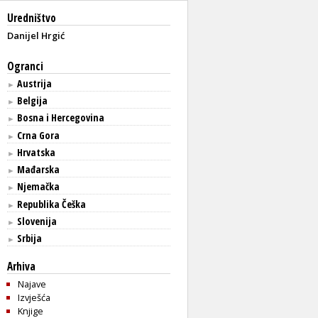
Uredništvo
Danijel Hrgić
Ogranci
Austrija
►
Belgija
►
Bosna i Hercegovina
►
Crna Gora
►
Hrvatska
►
Mađarska
►
Njemačka
►
Republika Češka
►
Slovenija
►
Srbija
►
Arhiva
Najave
Izvješća
Knjige