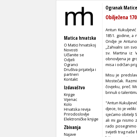
Ogranak Matice
Obilježena 170
Antun Kukuljević
1851. godine, a 
Matica hrvatska
Ondje je Antunov
O Matici hrvatskoj
„Zahvalni sin sv
Novosti
sv. Martina iz 
Učlanite se
obnovljena je gr
Odjeli
Ogranci
misa i održan pr
Društva prijatelja i
partneri
Misu je predslav
Kontakt
Mostečak. Razmiš
čovjeku, preč. M
Izdavaštvo
brinuli o talentim
Knjige
Vijenac
"Antun Kukuljević
Kolo
djece, to je veli
Hrvatska revija
Prirodoslovlje
sjećamo obitelji 
Elektroničke knjige
ali mi ga nismo z
rado posegnimo z
Zbivanja
svijetli trag naše
Najave