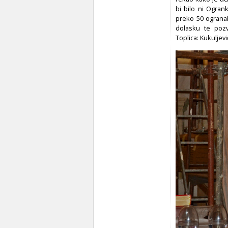
bi bilo ni Ogran
preko 50 ogranak
dolasku te poz
Toplica: Kukuljev