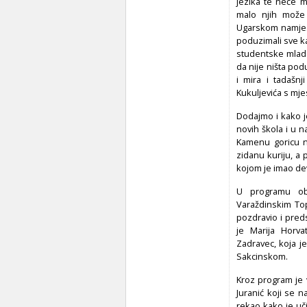
jezika te neće m
malo njih može
Ugarskom namjesn
poduzimali sve ka
studentske mladež
da nije ništa pod
i mira i tadašn
Kukuljevića s mje
Dodajmo i kako j
novih škola i u 
Kamenu goricu na
zidanu kuriju, a
kojom je imao de
U programu obi
Varaždinskim Top
pozdravio i pred
je Marija Horvat
Zadravec, koja j
Sakcinskom.
Kroz program je 
Juranić koji se 
rekao kako je uči