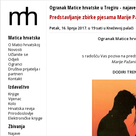
Ogranak Matice hrvatske u Trogiru
-
najave
Predstavljanje zbirke pjesama Marije 
Petak, 16. lipnja 2017. u 19 sati u Kneževoj palači
Matica hrvatska
Ogranak Matice hrv
O Matici hrvatskoj
Novosti
Učlanite se
s radošću Vas poziva na pred
Odjeli
Marije Pažani
Ogranci
Društva prijatelja i
DODIRI TR
partneri
Kontakt
Izdavaštvo
Knjige
Vijenac
Kolo
Hrvatska revija
Prirodoslovlje
Elektroničke knjige
Zbivanja
Najave