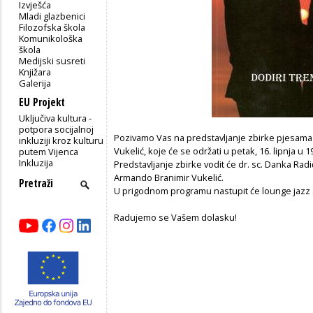
Izvješća
Mladi glazbenici
Filozofska škola
Komunikološka
škola
Medijski susreti
Knjižara
Galerija
EU Projekt
Uključiva kultura -
potpora socijalnoj
Pozivamo Vas na predstavljanje zbirke pjesam
inkluziji kroz kulturu
Vukelić, koje će se održati u petak, 16. lipnja u 1
putem Vijenca
Inkluzija
Predstavljanje zbirke vodit će dr. sc. Danka Radić,
Armando Branimir Vukelić.
U prigodnom programu nastupit će lounge jazz s
Radujemo se Vašem dolasku!