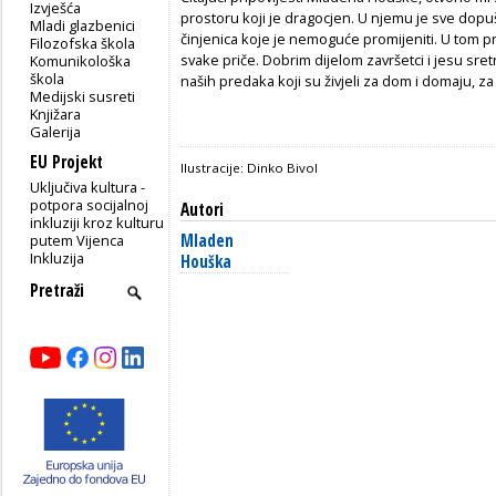
Izvješća
prostoru koji je dragocjen. U njemu je sve dopu
Mladi glazbenici
činjenica koje je nemoguće promijeniti. U tom pr
Filozofska škola
svake priče. Dobrim dijelom završetci i jesu sret
Komunikološka
škola
naših predaka koji su živjeli za dom i domaju, za sv
Medijski susreti
Knjižara
Galerija
EU Projekt
Ilustracije: Dinko Bivol
Uključiva kultura -
potpora socijalnoj
Autori
inkluziji kroz kulturu
Mladen
putem Vijenca
Inkluzija
Houška