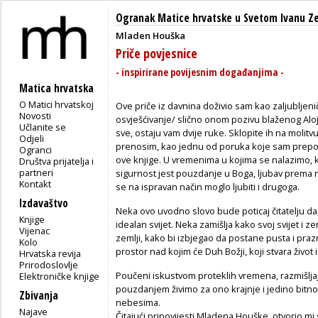
Ogranak Matice hrvatske u Svetom Ivanu Ze
Mladen Houška
Priče povjesnice
- inspirirane povijesnim događanjima -
Matica hrvatska
O Matici hrvatskoj
Ove priče iz davnina doživio sam kao zaljubljeni
Novosti
osvješćivanje/ slično onom pozivu blaženog Alo
Učlanite se
sve, ostaju vam dvije ruke. Sklopite ih na molitvu 
Odjeli
prenosim, kao jednu od poruka koje sam prepozn
Ogranci
ove knjige. U vremenima u kojima se nalazimo, k
Društva prijatelja i
partneri
sigurnost jest pouzdanje u Boga, ljubav prema n
Kontakt
se na ispravan način moglo ljubiti i drugoga.
Izdavaštvo
Neka ovo uvodno slovo bude poticaj čitatelju da, 
Knjige
idealan svijet. Neka zamišlja kako svoj svijet i ze
Vijenac
zemlji, kako bi izbjegao da postane pusta i pra
Kolo
prostor nad kojim će Duh Božji, koji stvara život 
Hrvatska revija
Prirodoslovlje
Poučeni iskustvom proteklih vremena, razmišljajući
Elektroničke knjige
pouzdanjem živimo za ono krajnje i jedino bit
Zbivanja
nebesima.
Najave
Čitajući pripovijesti Mladena Houške, otvorio m