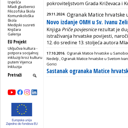
Izvješća
pokroviteljstvom Grada Križevaca i K
Mladi glazbenici
Filozofska škola
29.11.2024.
Ogranak Matice hrvatske u
Komunikološka
škola
Novo izdanje OMH u Sv. Ivanu Zeli
Medijski susreti
Knjiga
Priče povjesnice
rezultat je d
Knjižara
Galerija
istraživanja hrvatske povijesti, naroč
EU Projekt
12. do sredine 13. stoljeća autora M
Uključiva kultura -
potpora socijalnoj
17.10.2016.
Ogranak Matice hrvatske u Samobo
inkluziji kroz kulturu
Nedelji
,
Ogranak Matice hrvatske u Svetom Ivan
putem Vijenca
Gorici
Inkluzija
Sastanak ogranaka Matice hrvatsk