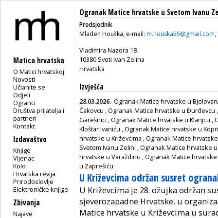
Ogranak Matice hrvatske u Svetom Ivanu Ze
Predsjednik
Mladen Houška, e-mail:
m.houska55@gmail.com
,
Vladimira Nazora 18
10380 Sveti Ivan Zelina
Matica hrvatska
Hrvatska
O Matici hrvatskoj
Novosti
Izvješća
Učlanite se
Odjeli
28.03.2026.
Ogranak Matice hrvatske u Bjelovar
Ogranci
Društva prijatelja i
Čakovcu
,
Ogranak Matice hrvatske u Ðurđevcu
partneri
Garešnici
,
Ogranak Matice hrvatske u Klanjcu
,
O
Kontakt
Kloštar Ivaniću
,
Ogranak Matice hrvatske u Kopri
hrvatske u Križevcima
,
Ogranak Matice hrvatsk
Izdavaštvo
Svetom Ivanu Zelini
,
Ogranak Matice hrvatske u
Knjige
hrvatske u Varaždinu
,
Ogranak Matice hrvatske u
Vijenac
Kolo
u Zaprešiću
Hrvatska revija
U Križevcima održan susret ogran
Prirodoslovlje
Elektroničke knjige
U Križevcima je 28. ožujka održan su
sjeverozapadne Hrvatske, u organiza
Zbivanja
Matice hrvatske u Križevcima
u surad
Najave