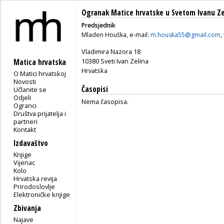
Ogranak Matice hrvatske u Svetom Ivanu Ze
Predsjednik
Mladen Houška, e-mail:
m.houska55@gmail.com
,
Vladimira Nazora 18
10380 Sveti Ivan Zelina
Matica hrvatska
Hrvatska
O Matici hrvatskoj
Novosti
Časopisi
Učlanite se
Odjeli
Nema časopisa.
Ogranci
Društva prijatelja i
partneri
Kontakt
Izdavaštvo
Knjige
Vijenac
Kolo
Hrvatska revija
Prirodoslovlje
Elektroničke knjige
Zbivanja
Najave