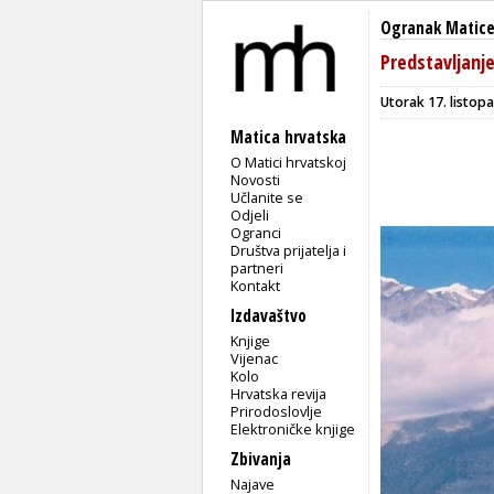
Ogranak Matice 
Predstavljanj
Utorak 17. listopa
Matica hrvatska
O Matici hrvatskoj
Novosti
Učlanite se
Odjeli
Ogranci
Društva prijatelja i
partneri
Kontakt
Izdavaštvo
Knjige
Vijenac
Kolo
Hrvatska revija
Prirodoslovlje
Elektroničke knjige
Zbivanja
Najave