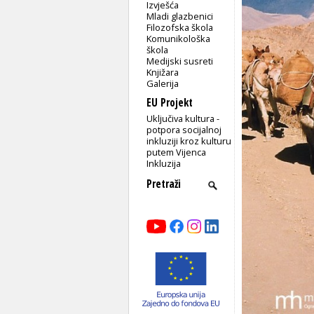
Izvješća
Mladi glazbenici
Filozofska škola
Komunikološka
škola
Medijski susreti
Knjižara
Galerija
EU Projekt
Uključiva kultura -
potpora socijalnoj
inkluziji kroz kulturu
putem Vijenca
Inkluzija