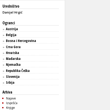
Uredništvo
Danijel Hrgić
Ogranci
Austrija
►
Belgija
►
Bosna i Hercegovina
►
Crna Gora
►
Hrvatska
►
Mađarska
►
Njemačka
►
Republika Češka
►
Slovenija
►
Srbija
►
Arhiva
Najave
Izvješća
Knjige