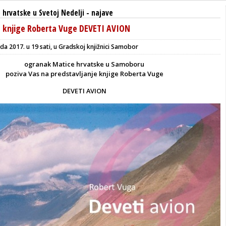
hrvatske u Svetoj Nedelji
-
najave
e knjige Roberta Vuge DEVETI AVION
da 2017. u 19 sati, u Gradskoj knjižnici Samobor
ogranak Matice hrvatske u Samoboru
poziva Vas na predstavljanje knjige Roberta Vuge
DEVETI AVION