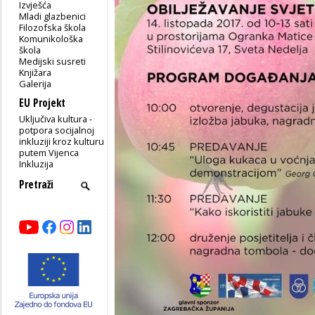
Izvješća
Mladi glazbenici
Filozofska škola
Komunikološka
škola
Medijski susreti
Knjižara
Galerija
EU Projekt
Uključiva kultura -
potpora socijalnoj
inkluziji kroz kulturu
putem Vijenca
Inkluzija