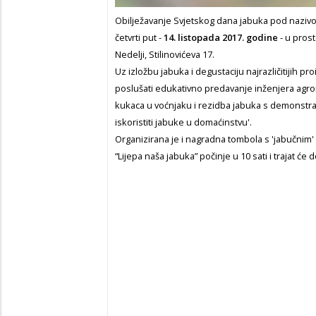
Obilježavanje Svjetskog dana jabuka pod naziv
četvrti put -
14. listopada 2017. godine
- u pros
Nedelji, Stilinovićeva 17.
Uz izložbu jabuka i degustaciju najrazličitijih pr
poslušati edukativno predavanje inženjera agr
kukaca u voćnjaku i rezidba jabuka s demonstra
iskoristiti jabuke u domaćinstvu'.
Organizirana je i nagradna tombola s 'jabučnim
“Lijepa naša jabuka” počinje u 10 sati i trajat će d