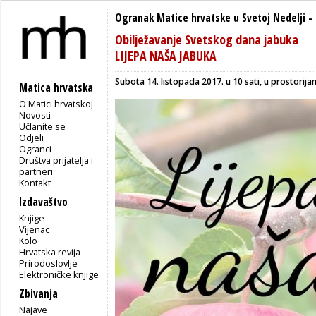
Ogranak Matice hrvatske u Svetoj Nedelji
-
Obilježavanje Svetskog dana jabuka
LIJEPA NAŠA JABUKA
Subota 14. listopada 2017. u 10 sati, u prostorij
Matica hrvatska
O Matici hrvatskoj
Novosti
Učlanite se
Odjeli
Ogranci
Društva prijatelja i
partneri
Kontakt
Izdavaštvo
Knjige
Vijenac
Kolo
Hrvatska revija
Prirodoslovlje
Elektroničke knjige
Zbivanja
Najave