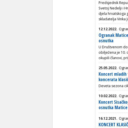
Predsjednik Repub
Svetoj Nedelji i 
djela hrvatskoga
skladatelja Vinka
12.12.2022.
Ogran
Ogranak Matice h
osnutka
U Društvenom dom
obilježena je 10. 
okupili članovi, pr
25.05.2022.
Ogran
Koncert mladih 
koncerata klasi
Deveta sezona cik
10.02.2022.
Ogran
Koncert Sisačko
osnutka Matice 
16.12.2021.
Ogran
KONCERT KLASI