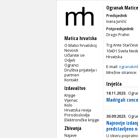
Ogranak Matice 
Predsjednik
Ivana Juričić
Potpredsjednik
Drago Prahin
Matica hrvatska
Trg Ante Starčevi
O Matici hrvatskoj
Novosti
10431 Sveta Nede
Učlanite se
Hrvatska
Odjeli
Ogranci
E-mail:
ogranakm
Društva prijatelja i
Mrežne stranice:
partneri
Kontakt
Izvješća
Izdavaštvo
18.11.2023.
Ogran
Knjige
Madrigali conce
Vijenac
Kolo
Hrvatska revija
Prirodoslovlje
30.09.2023.
Ogran
Elektroničke knjige
Najnovije izdan
Zbivanja
predstavljeno n
Najave
U okviru poprat