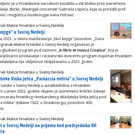
vljeno je u Hrvatskome narodnom kazalištu u Varaždinu prvo suvremeno
zdanje zbirke „Madrigali concertati“ Gabriela Uspera, koje su priredili prof.
čević i magistrica muzikologije Ivana Petravić.
ak Matice hrvatske u Svetoj Nedelji
njige“ u Svetoj Nedelji
ja 2023., u okviru manifestacije
„Noć knjige“ povodom „Dana
Ogranak Matice hrvatske u Svetoj Nedelji organizirao je
no-glazbeni program pod nazivom
„In libris et musica Croatica“
, koji je
sciplinarno predavanje i recitatorsko-koncertni program inspiriran hrvatskim
ladateljima čije obljetnice obilježavamo u 2023. godini.
ak Matice hrvatske u Svetoj Nedelji
birke Vinka Jelića „Parnassia militia“ u Svetoj Nedelji
vatske u Svetoj Nedelji u sunakladništvu s Hrvatskim
 u jesen 2022. godine objavio je suvremeno kritičko izdanje
oncerata hrvatskog ranobaroknog skladatelja Vinka Jelića pod
a militia“ (tiskane 1622. u Strasbourgu), povodom 400.
ka.
ak Matice hrvatske u Svetoj Nedelji
 u Svetoj Nedelji na prijemu kod predsjednika RH
ića