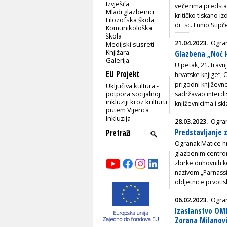
Izvješća
večerima predsta
Mladi glazbenici
kritičko tiskano i
Filozofska škola
dr. sc. Ennio Stip
Komunikološka
škola
21.04.2023.
Ogran
Medijski susreti
Knjižara
Glazbena „Noć k
Galerija
U petak, 21. travn
EU Projekt
hrvatske knjige“, 
prigodni književ
Uključiva kultura -
potpora socijalnoj
sadržavao interdi
inkluziji kroz kulturu
književnicima i sk
putem Vijenca
Inkluzija
28.03.2023.
Ogran
Predstavljanje z
Ogranak Matice hr
glazbenim centrom
zbirke duhovnih k
nazivom „Parnassi
obljetnice prvotis
06.02.2023.
Ogran
Izaslanstvo OMH
Zorana Milanov