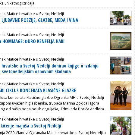
ka unikatnog izričaja
ak Matice hrvatske u Svetoj Nedelji
 LJUBAVNE POEZIJE, GLAZBE, MEDA I VINA
ak Matice hrvatske u Svetoj Nedelji
žba HOMMAGE: ĐURO KENFELJA HARI
ak Matice hrvatske u Svetoj Nedelji
hrvatske u Svetoj Nedelji donirao knjige u izdanju
e svetonedeljskim osnovnim školama
ak Matice hrvatske u Svetoj Nedelji
SKI CIKLUS KONCERATA KLASIČNE GLAZBE
usa koncerata klasične glazbe Ogranka MH u Svetoj Nedelji
stupom uvaženih glazbenika, trubača Marina Zokića i Igora
nog od naših ponajboljih orguljaša, Edmunda Borića Andlera.
ak Matice hrvatske u Svetoj Nedelji
: kićenje majuša u Svetoj Nedelji
vnja 2020. članovi Ogranaka Matice hrvatske u Svetoj Nedelji u