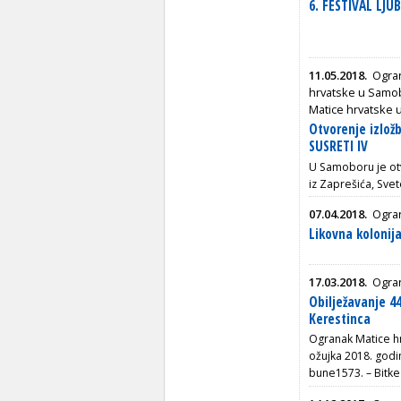
6. FESTIVAL LJU
11.05.2018.
Ogra
hrvatske u Samo
Matice hrvatske 
Otvorenje izlož
SUSRETI IV
U Samoboru je otv
iz Zaprešića, Sv
07.04.2018.
Ogran
Likovna kolonij
17.03.2018.
Ogran
Obilježavanje 44
Kerestinca
Ogranak Matice hr
ožujka 2018. godin
bune1573. – Bitke