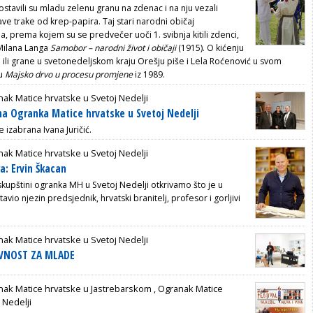
stavili su mladu zelenu granu na zdenac i na nju vezali
lave trake od krep-papira. Taj stari narodni običaj
, prema kojem su se predvečer uoči 1. svibnja kitili zdenci,
 Milana Langa
Samobor – narodni život i običaji
(1915). O kićenju
 ili grane u svetonedeljskom kraju Orešju piše i Lela Roćenović u svom
du
Majsko drvo u procesu promjene
iz 1989.
ak Matice hrvatske u Svetoj Nedelji
na Ogranka Matice hrvatske u Svetoj Nedelji
 izabrana Ivana Juričić.
ak Matice hrvatske u Svetoj Nedelji
a: Ervin Škacan
skupštini ogranka MH u Svetoj Nedelji otkrivamo što je u
avio njezin predsjednik, hrvatski branitelj, profesor i gorljivi
ak Matice hrvatske u Svetoj Nedelji
EVNOST ZA MLADE
nak Matice hrvatske u Jastrebarskom
,
Ogranak Matice
 Nedelji