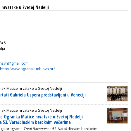
hrvatske u Svetoj Nedelji
ća 5
lja
hsvn@gmail.com
http://www.ogranak-mh-svn.hr/
ak Matice hrvatske u Svetoj Nedelji
rtati Gabriela Uspera predstavljeni u Veneciji
ak Matice hrvatske u Svetoj Nedelji
je Ogranka Matice hrvatske u Svetoj Nedelji
a 53. Varaždinskim baroknim večerima
noga programa
Total Baroque
na 53. Varaždinskim baroknim