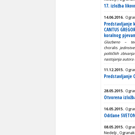
17. izložba liko
14.06.2016.
Ogran
Predstavljanje
CANTUS GREGORI
koralnog pjevan
Glazbeno – teo
choralis
jedinstv
političkih zbivan
nastojanja autora 
11.12.2015.
Ogran
Predstavljanje 
28.05.2015.
Ogran
Otvorena izložb
16.05.2015.
Ogran
Održane SVETO
08.05.2015.
Ogra
Nedelji
,
Ogranak 