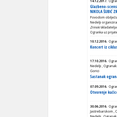
14.12.2017.
Ogran
Glazbeno-scensk
NIKOLA ŠUBIĆ ZR
Povodom obilježav
Nedelji organizir
Zrinski
skladatelja
Ogranka uz prijat
10.12.2016.
Ogran
Koncert iz cik
17.10.2016.
Ogra
Nedelji
,
Ogranak 
Gorici
Sastanak ogran
07.09.2016.
Ogran
Otvorenje kućic
30.06.2016.
Ogran
Jastrebarskom
,
O
Nedelji
,
Ogranak 