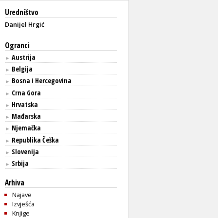
Uredništvo
Danijel Hrgić
Ogranci
Austrija
►
Belgija
►
Bosna i Hercegovina
►
Crna Gora
►
Hrvatska
►
Mađarska
►
Njemačka
►
Republika Češka
►
Slovenija
►
Srbija
►
Arhiva
Najave
Izvješća
Knjige