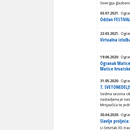
Sinergija glazbeni
03.07.2021.
Ogran
Održan FESTIVAL
22.03.2021.
Ogran
Virtualna izlo
19.06.2020.
Ogran
Ogranak Matice 
Matice hrvatsk
31.05.2020.
Ogran
7. SVETONEDELJ
Sedma sezona cikl
nastavljena je na
Mrnjavčića te jed
30.04.2020.
Ogran
Slavlje proljeća
U četvrtak 30. tra