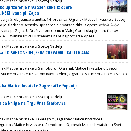
ak Matice hrvatske u Svetoj Nedelji
o uprizorenje hrvatskih slika iz opere
INSKI Ivana pl. Zajca
anja 5. obljetnice osnutka, 14. prosinca, Ogranak Matice hrvatske u Svetoj
ao je glazbeno-scensko uprizorenje hrvatskih slika iz opere
Nikola Šubić
 Ivana pl. Zajca. U Društvenom domu u Maloj Gorici okupljeni su članovi
elje i uzvanike uživali u scenama naše najpoznatije opere.
ak Matice hrvatske u Svetoj Nedelji
lusa PO SVETONEDELJSKIM CRKVAMA I KAPELICAMA
nak Matice hrvatske u Samoboru
,
Ogranak Matice hrvatske u Svetoj
Matice hrvatske u Svetom Ivanu Zelini
,
Ogranak Matice hrvatske u Velikoj
aka Matice hrvatske Zagrebačke županije
ak Matice hrvatske u Svetoj Nedelji
e za knjige na Trgu Ante Starčevića
ak Matice hrvatske u Garešnici
,
Ogranak Matice hrvatske u
granak Matice hrvatske u Samoboru
,
Ogranak Matice hrvatske u Svetoj
Matice hrvatske u Zaprešiću