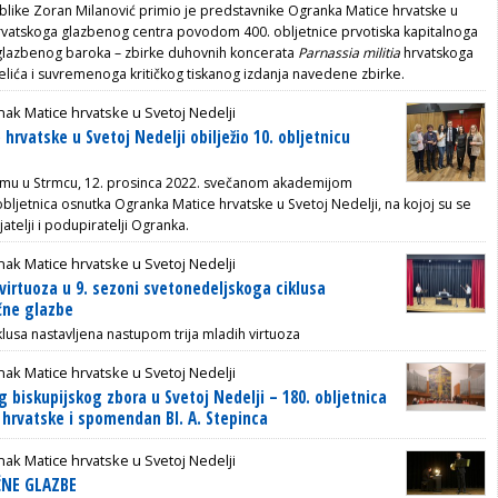
like Zoran Milanović primio je predstavnike Ogranka Matice hrvatske u
Hrvatskoga glazbenog centra povodom 400. obljetnice prvotiska kapitalnoga
 glazbenog baroka – zbirke duhovnih koncerata
Parnassia militia
hrvatskoga
 Jelića i suvremenoga kritičkog tiskanog izdanja navedene zbirke.
ak Matice hrvatske u Svetoj Nedelji
rvatske u Svetoj Nedelji obilježio 10. obljetnicu
u u Strmcu, 12. prosinca 2022. svečanom akademijom
obljetnica osnutka Ogranka Matice hrvatske u Svetoj Nedelji, na kojoj su se
ijatelji i podupiratelji Ogranka.
ak Matice hrvatske u Svetoj Nedelji
virtuoza u 9. sezoni svetonedeljskoga ciklusa
čne glazbe
lusa nastavljena nastupom trija mladih virtuoza
ak Matice hrvatske u Svetoj Nedelji
g biskupijskog zbora u Svetoj Nedelji – 180. obljetnica
hrvatske i spomendan Bl. A. Stepinca
ak Matice hrvatske u Svetoj Nedelji
ČNE GLAZBE