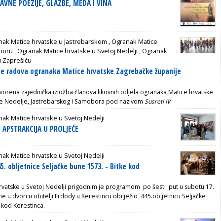
BAVNE POEZIJE, GLAZBE, MEDA I VINA
nak Matice hrvatske u Jastrebarskom
,
Ogranak Matice
boru
,
Ogranak Matice hrvatske u Svetoj Nedelji
,
Ogranak
u Zaprešiću
be radova ogranaka Matice hrvatske Zagrebačke županije
orena zajednička izložba članova likovnih odjela ogranaka Matice hrvatske
ete Nedelje, Jastrebarskog i Samobora pod nazivom
Susreti IV
.
ak Matice hrvatske u Svetoj Nedelji
a APSTRAKCIJA U PROLJEĆE
ak Matice hrvatske u Svetoj Nedelji
5. obljetnice Seljačke bune 1573. - Bitke kod
vatske u Svetoj Nedelji prigodnim je programom po šesti put u subotu 17.
e u dvorcu obitelji Erdödy u Kerestincu obilježio 445.obljetnicu Seljačke
 kod Kerestinca.