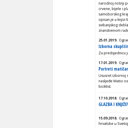
narodnoj nošnji po
crvene, bijele i p
samoborskog kraja
opisan je u knjizi
svibanjskog debla
znanstvenom ra
25.01.2019.
Ogran
Izborna skupšti
Za predsjednicu je
17.01.2019.
Ogran
Portreti matičar
Ususret izbornoj 
nasljeđe Matici ost
biciklist.
17.10.2018.
Ogran
GLAZBA I KNJIŽ
15.09.2018.
Ogra
hrvatske u Svetoj