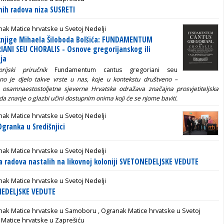
vnih radova niza SUSRETI
ak Matice hrvatske u Svetoj Nedelji
 knjige Mihaela Šiloboda Bolšića: FUNDAMENTUM
ANI SEU CHORALIS - Osnove gregorijanskog ili
ja
rijski priručnik
Fundamentum cantus gregoriani seu
eno je djelo takve vrste u nas, koje u kontekstu društveno –
ja osamnaestostoljetne sjeverne Hrvatske odražava značajna prosvjetiteljska
da znanje o glazbi učini dostupnim onima koji će se njome baviti.
ak Matice hrvatske u Svetoj Nedelji
Ogranka u Središnjici
ak Matice hrvatske u Svetoj Nedelji
a radova nastalih na likovnoj koloniji SVETONEDELJSKE VEDUTE
ak Matice hrvatske u Svetoj Nedelji
NEDELJSKE VEDUTE
nak Matice hrvatske u Samoboru
,
Ogranak Matice hrvatske u Svetoj
Matice hrvatske u Zaprešiću