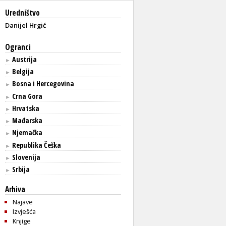
Uredništvo
Danijel Hrgić
Ogranci
Austrija
►
Belgija
►
Bosna i Hercegovina
►
Crna Gora
►
Hrvatska
►
Mađarska
►
Njemačka
►
Republika Češka
►
Slovenija
►
Srbija
►
Arhiva
Najave
Izvješća
Knjige