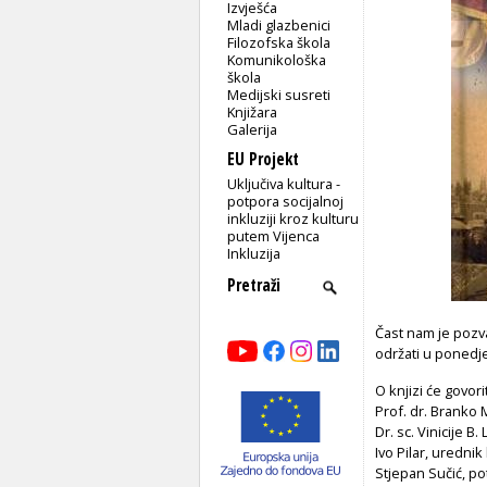
Izvješća
Mladi glazbenici
Filozofska škola
Komunikološka
škola
Medijski susreti
Knjižara
Galerija
EU Projekt
Uključiva kultura -
potpora socijalnoj
inkluziji kroz kulturu
putem Vijenca
Inkluzija
Čast nam je pozva
održati u ponedje
O knjizi će govorit
Prof. dr. Branko M
Dr. sc. Vinicije 
Ivo Pilar, urednik
Stjepan Sučić, p