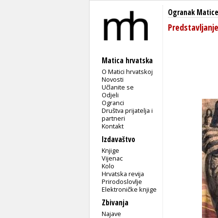
Ogranak Matice
Predstavljanj
Matica hrvatska
O Matici hrvatskoj
Novosti
Učlanite se
Odjeli
Ogranci
Društva prijatelja i
partneri
Kontakt
Izdavaštvo
Knjige
Vijenac
Kolo
Hrvatska revija
Prirodoslovlje
Elektroničke knjige
Zbivanja
Najave