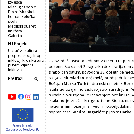
Izvješća
Mladi glazbenici
Filozofska škola
Komunikološka
škola
Medijski susreti
Knjižara
Galerija
EU Projekt
Uključiva kultura -
potpora socijalnoj
inkluziji kroz kulturu
Uz svjedočanstvo o jednom vremenu te poruci z
putem Vijenca
po tome što sadrži Sarajevsku deklaraciju o hrv
Inkluzija
simboličan datum, povodom 28. obljetnice među
su govorili
Mladen Bošković,
predsjednik OM
Boštjan Marko Turk
te dramski umjetnik
Boris
istaknuo uzajamno zadovoljstvo suradnjom Peš
suradnja okrunjena je izdavanjem ove knjige, 4
istaknuo je značaj knjige u tome što razmat
nacionalnim pitanjima već i općeljudskim.
sopranistica
Sandra Bagarić
te pijanist
Darko 