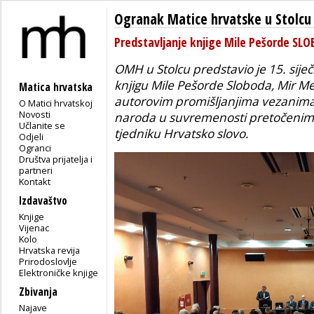
Ogranak Matice hrvatske u Stolcu
Predstavljanje knjige Mile Pešorde S
OMH u Stolcu predstavio je 15. siječ
knjigu Mile Pešorde
Sloboda, Mir Me
Matica hrvatska
autorovim promišljanjima vezanima 
O Matici hrvatskoj
Novosti
naroda u suvremenosti pretočenima
Učlanite se
tjedniku
Hrvatsko slovo
.
Odjeli
Ogranci
Društva prijatelja i
partneri
Kontakt
Izdavaštvo
Knjige
Vijenac
Kolo
Hrvatska revija
Prirodoslovlje
Elektroničke knjige
Zbivanja
Najave