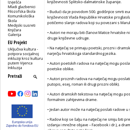
književnosti Splitsko-dalmatinske županije.
Izvješća
Mladi glazbenici
Filozofska škola
• Budući da je povodom 500. godišnjice smrti e
Komunikološka
književnosti Vlada Republike Hrvatske proglasi
škola
potičemo slanje radova koji su povezani s Marul
Medijski susreti
Knjižara
• Autori ne moraju biti članovi Matice hrvatske ni
Galerija
druge književne udruge.
EU Projekt
• Na natječaj se primaju poetski, prozni i dram
Uključiva kultura -
narječju hrvatskoga standardnog jezika.
potpora socijalnoj
inkluziji kroz kulturu
putem Vijenca
• Autori poetskih radova na natječaj mogu posla
Inkluzija
poetske oblike.
• Autori proznih radova na natječaj mogu poslati 
putopis, esej, roman ili drugi prozni oblik).
• Autori dramskih tekstova na natječaj mogu posl
formalnim zahtjevima drame.
• Jedan autor može na natječaj poslati radove u s
• Radovi koji se šalju na natječaj ne smiju biti pr
izdanja i mrežne objave – Facebook i dr.), a drams