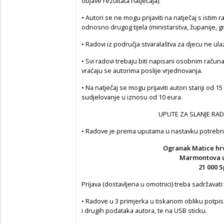
objave rezultata natječaja).
• Autori se ne mogu prijaviti na natječaj s istim
odnosno drugog tijela (ministarstva, županije, gra
• Radovi iz područja stvaralaštva za djecu ne ul
• Svi radovi trebaju biti napisani osobnim računa
vraćaju se autorima poslije vrjednovanja.
• Na natječaj se mogu prijaviti autori stariji od 15
sudjelovanje u iznosu od 10 eura.
UPUTE ZA SLANJE RAD
• Radove je prema uputama u nastavku potrebn
Ogranak Matice hrv
Marmontova ul. 
21 000 Sp
Prijava (dostavljena u omotnici) treba sadržavati:
• Radove u 3 primjerka u tiskanom obliku potpi
i drugih podataka autora, te na USB sticku.