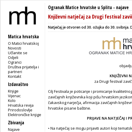
Ogranak Matice hrvatske u Splitu
-
najave
Književni natječaj za Drugi festival zavi
Natječaj je otvoren od 30. ožujka do 30. svibnja. D
Matica hrvatska
O Matici hrvatskoj
Novosti
Učlanite se
Odjeli
Ogranci
objavlj
Društva prijatelja i
partneri
KNJIŽEVNI N
Kontakt
za Drugi festival zavi
Izdavaštvo
Knjige
Cilj Festivala je poticanje i promicanje kvalitetn
Vijenac
zavičajnih književnika koji pišu hrvatskim jeziko
Kolo
čakavskog narječja, afirmacija zavičajnih književn
Hrvatska revija
hrvatske pisane baštine.
Prirodoslovlje
Elektroničke knjige
PRIJAVE NA NATJEČAJ I 
Zbivanja
• Na natječaj se mogu prijaviti autori koji temats
Najave