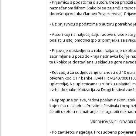
• Prijavnicu s podatcima o autoru treba priložit
naznačenom šifrom (kako bi se zajamčila tajnost
donošenja odluka članova Povjerenstva). Prijavni
• Uz prijavnicu s podatcima o autoru potrebno je p
• Autori koji na natječaj šalju radove u više ka
poslati u istoj omotnici (po tri primjerka za svak
• Prijava je dostavljena u roku i valjana je ukoli
zaprimljena u pošti do kraja nadnevka koji je na
te ukoliko je dostavljena u skladu s gore naved
• Kotizaciju za sudjelovanje u iznosu od 10 eura
otvoren kod OTP banke, IBAN HR742407000110058
uplatitelja). Na uplatnicama u rubriku uplatitelj 
svrha doznake: Kotizacija za Drugi festival zaviča
• Nepotpune prijave, radovi poslani nakon isteka
koje nisu u skladu s Pravilima Festivala i propo
će biti uzete u razmatranje ili mogu biti naknadn
VREDNOVANJE I ODABIR 
• Po završetku natječaja, Prosudbeno povjerenst