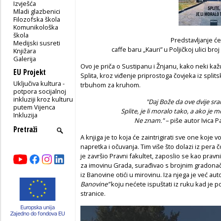
Izvješća
Mladi glazbenici
Filozofska škola
Komunikološka
škola
Predstavljanje će
Medijski susreti
caffe baru „Kauri” u Poljičkoj ulici bro
Knjižara
Galerija
Ovo je priča o Sustipanu i Žnjanu, kako neki 
EU Projekt
Splita, kroz viđenje priprostoga čovjeka iz split
Uključiva kultura -
trbuhom za kruhom.
potpora socijalnoj
inkluziji kroz kulturu
"Daj Bože da ove dvije sra
putem Vijenca
Splite, je li moralo tako, a ako je 
Inkluzija
Ne znam."
– piše autor Ivica P
A knjiga je to koja će zaintrigirati sve one koje v
napretka i očuvanja. Tim više što dolazi iz pera
je završio Pravni fakultet, zaposlio se kao pravn
za imovinu Grada, surađivao s brojnim gradonač
iz Banovine otići u mirovinu. Iza njega je već au
Banovine”
koju nećete ispuštati iz ruku kad je 
stranice.