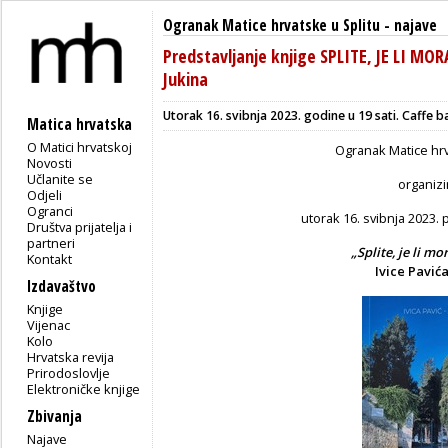
Ogranak Matice hrvatske u Splitu
-
najave
Predstavljanje knjige SPLITE, JE LI MOR
Jukina
Utorak 16. svibnja 2023. godine u 19 sati. Caffe bar 
Matica hrvatska
O Matici hrvatskoj
Ogranak Matice hrv
Novosti
Učlanite se
organizi
Odjeli
Ogranci
utorak 16. svibnja 2023. 
Društva prijatelja i
partneri
„Splite, je li mo
Kontakt
Ivice Pavić
Izdavaštvo
Knjige
Vijenac
Kolo
Hrvatska revija
Prirodoslovlje
Elektroničke knjige
Zbivanja
Najave