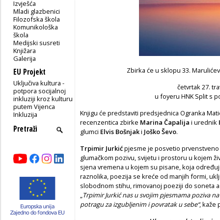
Izvješća
Mladi glazbenici
Filozofska škola
Komunikološka
škola
Medijski susreti
Knjižara
Galerija
Zbirka će u sklopu 33. Marulićev
EU Projekt
Uključiva kultura -
četvrtak 27. tr
potpora socijalnoj
u foyeru HNK Split s p
inkluziji kroz kulturu
putem Vijenca
Knjigu će predstaviti predsjednica Ogranka Mati
Inkluzija
recenzentica zbirke
Marina Čapalija
i urednik
glumci
Elvis Bošnjak
i
Joško Ševo
.
Trpimir Jurkić
pjesme je posvetio prvenstveno sv
glumačkom pozivu, svijetu i prostoru u kojem živ
sjena vremena u kojem su pisane, koja određuje 
raznolika, poezija se kreće od manjih formi, uklj
slobodnom stihu, rimovanoj poeziji do soneta a m
„
Trpimir Jurkić nas u svojim pjesmama poziva na
potragu za izgubljenim i povratak u sebe“
, kaže 