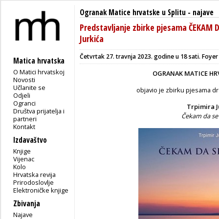
Ogranak Matice hrvatske u Splitu
-
najave
Predstavljanje zbirke pjesama ČEKAM 
Jurkića
Četvrtak 27. travnja 2023. godine u 18 sati. F
oyer 
Matica hrvatska
O Matici hrvatskoj
OGRANAK MATICE HR
Novosti
Učlanite se
objavio je zbirku pjesama d
Odjeli
Ogranci
Trpimira J
Društva prijatelja i
Čekam da se 
partneri
Kontakt
Izdavaštvo
Knjige
Vijenac
Kolo
Hrvatska revija
Prirodoslovlje
Elektroničke knjige
Zbivanja
Najave