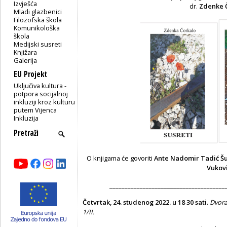
Izvješća
dr.
Zdenke 
Mladi glazbenici
Filozofska škola
Komunikološka
škola
Medijski susreti
Knjižara
Galerija
EU Projekt
Uključiva kultura -
potpora socijalnoj
inkluziji kroz kulturu
putem Vijenca
Inkluzija
O knjigama će govoriti
Ante Nadomir Tadić Šu
Vukov
______________________________________
Četvrtak, 24. studenog 2022. u 18 30 sati.
Dvora
1/II
.