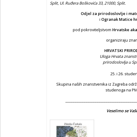
Split, Ul. Ruđera Boškovića 33, 21000, Split.
Odjel za prirodoslovlje i ma
i
Ogranak Matice hr
pod pokroviteljstvom
Hrvatske aka
organiziraju zna
HRVATSKI PRIRO
Uloga Hrvata znanst
prirodoslovlja u Spl
25. i 26. stude
Skupina naših znanstvenika iz Zagreba održat
studenoga na PMF
_______________________________________
Veselimo se Vaš