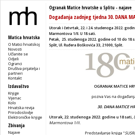
Ogranak Matice hrvatske u Splitu
-
najave
Događanja zadnjeg tjedna 30. DANA M
Utorak i četvrtak, 22. i 24. studenoga 2022. godi
Marmontova 1/II. U 18 sati.
Matica hrvatska
Petak, 25. studenoga 2022. godine
od 10 do 18 s
O Matici hrvatskoj
Split, Ul. Ruđera Boškovića 33, 21000, Split.
Novosti
Učlanite se
Odjeli
Ogranci
Društva prijatelja i
partneri
Kontakt
Izdavaštvo
OGRANAK MATICE HR
Knjige
poziva Vas na događanj
Vijenac
Kolo
30. DANA MATICE HR
Hrvatska revija
Prirodoslovlje
Utorak, 22. studenoga 2022. godine u 18 sati,
Elektroničke knjige
Marmontova 1/II.
Zbivanja
Najave
Predstavljanje knjiga "
SUSR