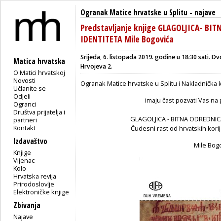
Ogranak Matice hrvatske u Splitu
-
najave
Predstavljanje knjige GLAGOLJICA- B
IDENTITETA Mile Bogovića
Srijeda, 6. listopada 2019. godine u 18:30 sati.
Matica hrvatska
Hrvojeva 2.
O Matici hrvatskoj
Novosti
Ogranak Matice hrvatske u Splitu i Nakladnička 
Učlanite se
Odjeli
imaju čast pozvati Vas na 
Ogranci
Društva prijatelja i
GLAGOLJICA - BITNA ODREDNI
partneri
Kontakt
Čudesni rast od hrvatskih kori
Izdavaštvo
Mile Bog
Knjige
Vijenac
Kolo
Hrvatska revija
Prirodoslovlje
Elektroničke knjige
Zbivanja
Najave