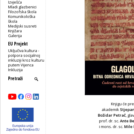
Izvješća
Mladi glazbenici
Filozofska škola
Komunikološka
škola
Medijski susreti
Knjižara
Galerija
EU Projekt
Uključiva kultura -
potpora socijalnoj
inkluziji kroz kulturu
putem Vijenca
Inkluzija
Knjigu će pre
akademik
Stjepa
Božidar Petrač
, gl
prof. dr. sc.
Ante B
i mons. dr. sc.
Mile 