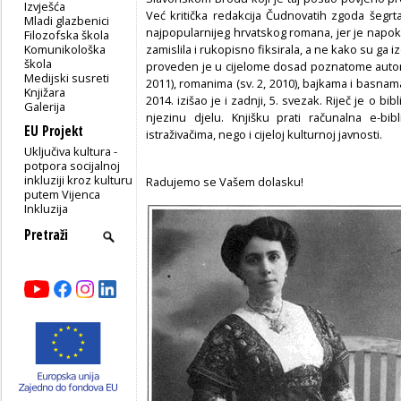
Izvješća
Već kritička redakcija Čudnovatih zgoda šegrta 
Mladi glazbenici
najpopularnijeg hrvatskog romana, jer je napok
Filozofska škola
Komunikološka
zamislila i rukopisno fiksirala, a ne kako su ga iz
škola
proveden je u cijelome dosad poznatome autori
Medijski susreti
2011), romanima (sv. 2, 2010), bajkama i basnama (
Knjižara
2014. izišao je i zadnji, 5. svezak. Riječ je o bibli
Galerija
njezinu djelu. Knjišku prati računalna e-bi
EU Projekt
istraživačima, nego i cijeloj kulturnoj javnosti.
Uključiva kultura -
potpora socijalnoj
inkluziji kroz kulturu
Radujemo se Vašem dolasku!
putem Vijenca
Inkluzija