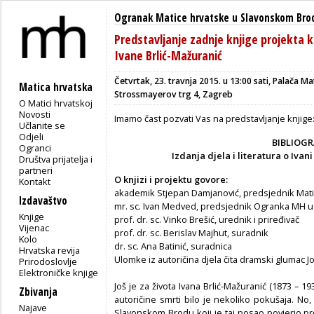
Ogranak Matice hrvatske u Slavonskom Bro
Predstavljanje zadnje knjige projekta 
Ivane Brlić-Mažuranić
Četvrtak, 23. travnja 2015. u 13:00 sati, Palača Ma
Matica hrvatska
Strossmayerov trg 4, Zagreb
O Matici hrvatskoj
Novosti
Imamo čast pozvati Vas na predstavljanje knjige
Učlanite se
Odjeli
BIBLIOGR
Ogranci
Izdanja djela i literatura o Ivan
Društva prijatelja i
partneri
O knjizi i projektu govore:
Kontakt
akademik Stjepan Damjanović, predsjednik Mati
Izdavaštvo
mr. sc. Ivan Medved, predsjednik Ogranka MH 
Knjige
prof. dr. sc. Vinko Brešić, urednik i priređivač
Vijenac
prof. dr. sc. Berislav Majhut, suradnik
Kolo
dr. sc. Ana Batinić, suradnica
Hrvatska revija
Ulomke iz autoričina djela čita dramski glumac J
Prirodoslovlje
Elektroničke knjige
Još je za života Ivana Brlić-Mažuranić (1873 – 19
Zbivanja
autoričine smrti bilo je nekoliko pokušaja. N
Najave
Slavonskom Brodu koji je taj posao povjerio pr