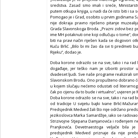
sredstva. Zasad smo imali i sreće, Ministarst
putem otkupa knjiga, u nadi da će isto biti i 
Pomogao je i Grad, osobito u prvim godinama Sab
nije dokraja pravno riješeno pitanje muzealija 
Grada Slavonskoga Broda. „Prazni zidovi bez pre
ime MH potaknuti one koji odlučuju o tome“, d
biti na pravi način riješen kada se dogovori ot
Kuću Brlić. „Bilo bi mi žao da svi ti predmeti
Rijeku“, dodao je.
Doba korone odrazilo se na sve, tako i na rad 
događaje, jer teško nam je izboriti prostor 
dvadeset ljudi. Sve naše programe realizirali
Slavonskom Brodu. Ono propušteno dobrano će, 
u kojem slučaju nećemo odustati od literarnog
čak po cijenu da to bude i virtualno“, uvjeren j
Doba korone odrazilo se na sve, tako i na rad 
od tradicije U svijetu bajki Ivane Brlić-Mažura
Predsjednik Medved žali što nije održano predst
jezikoslovca Marka Samardžije, iako se radovao
Strizivojne Stjepana Damjanovića i rođenjem neš
Pranjkovića. Devetnaestoga veljače bila je
predsjednik Medved priznaje da nije prebol