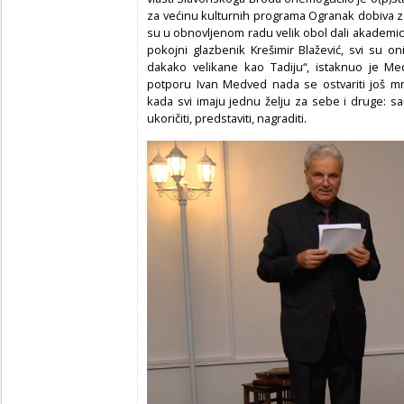
za većinu kulturnih programa Ogranak dobiva 
su u obnovljenom radu velik obol dali akademici D
pokojni glazbenik Krešimir Blažević, svi su o
dakako velikane kao Tadiju“, istaknuo je Medv
potporu Ivan Medved nada se ostvariti još mn
kada svi imaju jednu želju za sebe i druge: sa
ukoričiti, predstaviti, nagraditi.