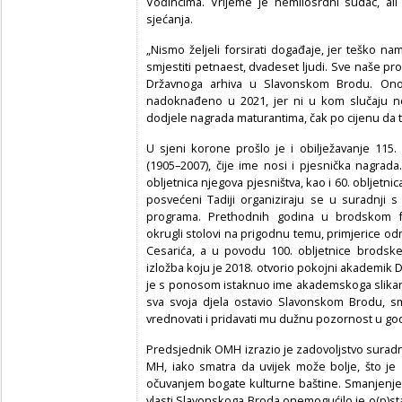
Vođincima. Vrijeme je nemilosrdni sudac, al
sjećanja.
„Nismo željeli forsirati događaje, jer teško n
smjestiti petnaest, dvadeset ljudi. Sve naše p
Državnoga arhiva u Slavonskom Brodu. Ono 
nadoknađeno u 2021, jer ni u kom slučaju ne
dodjele nagrada maturantima, čak po cijenu da t
U sjeni korone prošlo je i obilježavanje 115.
(1905–2007), čije ime nosi i pjesnička nagrada
obljetnica njegova pjesništva, kao i 60. obljetni
posvećeni Tadiji organiziraju se u suradnji 
programa. Prethodnih godina u brodskom f
okrugli stolovi na prigodnu temu, primjerice odn
Cesarića, a u povodu 100. obljetnice brodske
izložba koju je 2018. otvorio pokojni akademik D
je s ponosom istaknuo ime akademskoga slikara 
sva svoja djela ostavio Slavonskom Brodu, sm
vrednovati i pridavati mu dužnu pozornost u god
Predsjednik OMH izrazio je zadovoljstvo suradn
MH, iako smatra da uvijek može bolje, što je
očuvanjem bogate kulturne baštine. Smanjenje 
vlasti Slavonskoga Broda onemogućilo je o(p)st