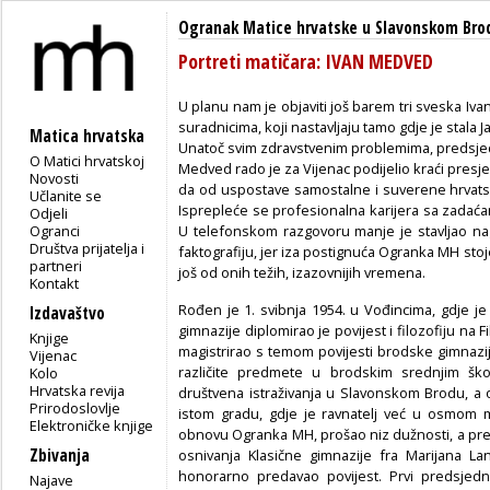
Ogranak Matice hrvatske u Slavonskom Bro
Portreti matičara: IVAN MEDVED
U planu nam je objaviti još barem tri sveska Ivan
suradnicima, koji nastavljaju tamo gdje je stala 
Matica hrvatska
Unatoč svim zdravstvenim problemima, predsj
O Matici hrvatskoj
Medved rado je za Vijenac podijelio kraći presje
Novosti
da od uspostave samostalne i suverene hrvats
Učlanite se
Isprepleće se profesionalna karijera sa zada
Odjeli
Ogranci
U telefonskom razgovoru manje je stavljao naglas
Društva prijatelja i
faktografiju, jer iza postignuća Ogranka MH stoje
partneri
još od onih težih, izazovnijih vremena.
Kontakt
Rođen je 1. svibnja 1954. u Vođincima, gdje j
Izdavaštvo
gimnazije diplomirao je povijest i filozofiju na 
Knjige
magistrirao s temom povijesti brodske gimnazi
Vijenac
različite predmete u brodskim srednjim šk
Kolo
Hrvatska revija
društvena istraživanja u Slavonskom Brodu, a
Prirodoslovlje
istom gradu, gdje je ravnatelj već u osmom m
Elektroničke knjige
obnovu Ogranka MH, prošao niz dužnosti, a pre
Zbivanja
osnivanja Klasične gimnazije fra Marijana La
honorarno predavao povijest. Prvi predsjed
Najave