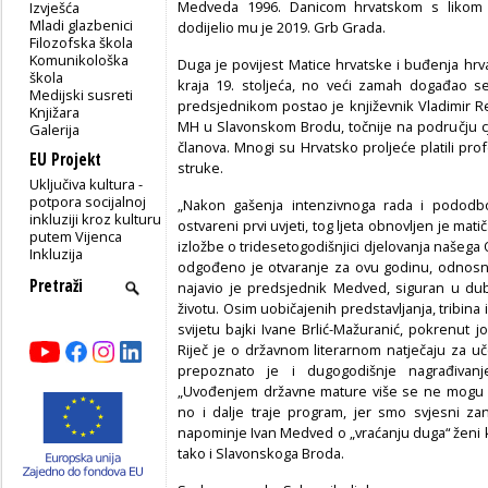
Medveda 1996. Danicom hrvatskom s likom 
Izvješća
Mladi glazbenici
dodijelio mu je 2019. Grb Grada.
Filozofska škola
Komunikološka
Duga je povijest Matice hrvatske i buđenja hrvat
škola
kraja 19. stoljeća, no veći zamah događao s
Medijski susreti
predsjednikom postao je književnik Vladimir R
Knjižara
MH u Slavonskom Brodu, točnije na području c
Galerija
članova. Mnogi su Hrvatsko proljeće platili pr
EU Projekt
struke.
Uključiva kultura -
potpora socijalnoj
„Nakon gašenja intenzivnoga rada i pododbor
inkluziji kroz kulturu
ostvareni prvi uvjeti, tog ljeta obnovljen je mat
putem Vijenca
izložbe o tridesetogodišnjici djelovanja našeg
Inkluzija
odgođeno je otvaranje za ovu godinu, odnosn
najavio je predsjednik Medved, siguran u d
životu. Osim uobičajenih predstavljanja, tribina
svijetu bajki Ivane Brlić-Mažuranić, pokrenut 
Riječ je o državnom literarnom natječaju za u
prepoznato je i dugogodišnje nagrađivanje
„Uvođenjem državne mature više se ne mogu m
no i dalje traje program, jer smo svjesni zan
napominje Ivan Medved o „vraćanju duga“ ženi k
tako i Slavonskoga Broda.