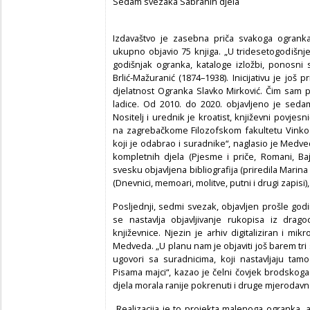
Sedam svezaka Sabranih djela
Izdavaštvo je zasebna priča svakoga ogranka
ukupno objavio 75 knjiga. „U tridesetogodišnj
godišnjak ogranka, kataloge izložbi, ponosni 
Brlić-Mažuranić (1874–1938). Inicijativu je još 
djelatnost Ogranka Slavko Mirković. Čim sam p
ladice. Od 2010. do 2020. objavljeno je sedam
Nositelj i urednik je kroatist, književni povjesn
na zagrebačkome Filozofskom fakultetu Vinko 
koji je odabrao i suradnike“, naglasio je Medv
kompletnih djela (Pjesme i priče, Romani, Ba
svesku objavljena bibliografija (priredila Marina
(Dnevnici, memoari, molitve, putni i drugi zapisi)
Posljednji, sedmi svezak, objavljen prošle god
se nastavlja objavljivanje rukopisa iz drag
književnice. Njezin je arhiv digitaliziran i m
Medveda. „U planu nam je objaviti još barem tri 
ugovori sa suradnicima, koji nastavljaju tamo
Pisama majci“, kazao je čelni čovjek brodskog
djela morala ranije pokrenuti i druge mjerodavne
„Realizacija je to projekta malenoga ogranka,