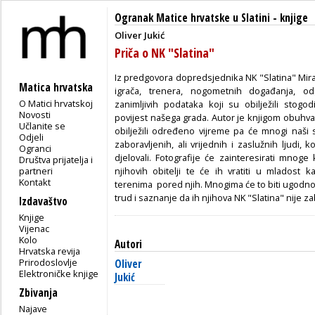
Ogranak Matice hrvatske u Slatini
-
knjige
Oliver Jukić
Priča o NK "Slatina"
Iz predgovora dopredsjednika NK "Slatina" Mirana
Matica hrvatska
igrača, trenera, nogometnih događanja, od
O Matici hrvatskoj
zanimljivih podataka koji su obilježili stogo
Novosti
povijest našega grada. Autor je knjigom obuhva
Učlanite se
obilježili određeno vijreme pa će mnogi naši 
Odjeli
zaboravljenih, ali vrijednih i zaslužnih ljudi, ko
Ogranci
djelovali. Fotografije će zainteresirati mnoge
Društva prijatelja i
partneri
njihovih obitelji te će ih vratiti u mladost
Kontakt
terenima pored njih. Mnogima će to biti ugodno p
trud i saznanje da ih njihova NK "Slatina" nije za
Izdavaštvo
Knjige
Vijenac
Kolo
Autori
Hrvatska revija
Prirodoslovlje
Oliver
Elektroničke knjige
Jukić
Zbivanja
Najave