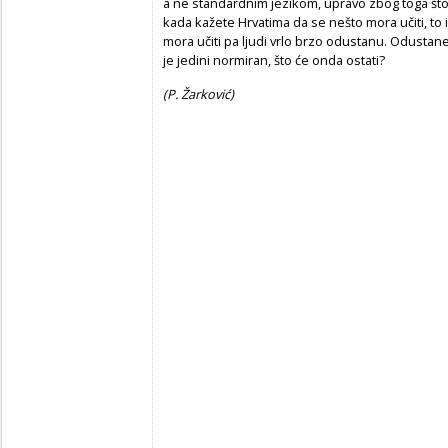
a ne standardnim jezikom, upravo zbog toga što 
kada kažete Hrvatima da se nešto mora učiti, to 
mora učiti pa ljudi vrlo brzo odustanu. Odustane
je jedini normiran, što će onda ostati?
(P. Žarković)