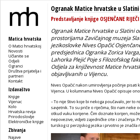
Ogranak Matice hrvatske u Slatini
Predstavljanje knjige OSJENČANE RIJEČI
Ogranak Matice hrvatske u Slatini or
prostorijama Zavičajnog muzeja Slat
Matica hrvatska
jezikoslovke Nives Opačić
Osjenčane 
O Matici hrvatskoj
Novosti
predsjednica Ogranka Zorica Varga, a 
Učlanite se
Lahorka Plejić Poje s Filozofskog fa
Odjeli
Ogranci
Odjela za književnost Matice hrvats
Društva prijatelja i
objavljivanih u
Vijencu
.
partneri
Kontakt
Nives Opačić nakon umirovljenja počinje pisati k
Izdavaštvo
Vijenca. U kolumnama Nives Opačić opisuje ono št
Knjige
Vijenac
– To nije štivo koje bi nekoga poučavalo, jer to ni
Kolo
savjetnik. To su priče o riječima, što nam neke od
Hrvatska revija
otkud vuku korijene. Čim doznate korijen, možet
Prirodoslovlje
nepovezive, vidjeti zajedničke crte i značenja. 
Elektroničke knjige
turskog iz perzijskog jezika i prvotno je znači
Zbivanja
Najave