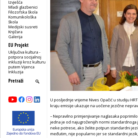
Izvješća
Mladi glazbenici
Filozofska škola
Komunikološka
škola
Medijski susreti
Knjižara
Galerija
EU Projekt
Uključiva kultura -
potpora socijalnoj
inkluziji kroz kulturu
putem Vijenca
Inkluzija
U posljednje vrijeme Nives Opačić u studiju HRT-
kraju emisije ukazuje na uočene jezične nepravi
– Nepravilno primjenjivanje naglasaka poprimilo
jedna je od najugroženijih normi standardnoga 
neke potrese, ako želite potpun standardni jezik
međutim, nije popularno jer se standardni jezik,