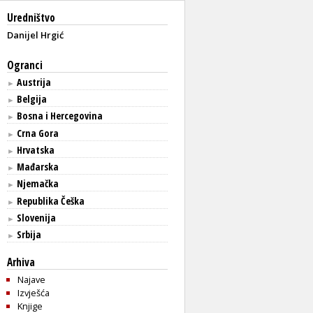
Uredništvo
Danijel Hrgić
Ogranci
Austrija
►
Belgija
►
Bosna i Hercegovina
►
Crna Gora
►
Hrvatska
►
Mađarska
►
Njemačka
►
Republika Češka
►
Slovenija
►
Srbija
►
Arhiva
Najave
Izvješća
Knjige