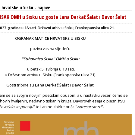
 hrvatske u Sisku
-
najave
SAK OMH u Sisku uz goste Lana Derkač Šalat i Davor Šalat
2023. godine u 18 sati.
Državni arhiv u Sisku,
Frankopanska ulica 21.
OGRANAK MATICE HRVATSKE U SISKU
poziva vas na sljedeću
''Stihovnicu Siska'' OMH u Sisku
u petak 5. svibnja u 18 sati,
u Državnom arhivu u Sisku (Frankopanska ulica 21).
Gosti tribine su
Lana Derkač Šalat
i
Davor Šalat
.
nam se sa svojim novijim poetskim opusom, a u nastavku večeri ćemo se
jihovih hvaljenih, nedavno tiskanih knjiga, Davorovih eseja o pjesništvu
Povećalo za poeziju
'' te Lanine zbirke priča ''
Adresar smrti'
'.