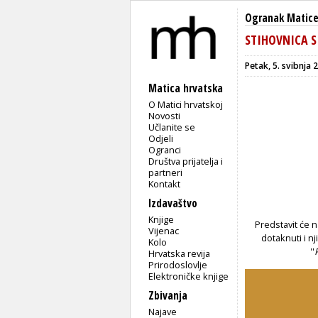
Ogranak Matice
STIHOVNICA SI
Petak, 5. svibnja 
Matica hrvatska
O Matici hrvatskoj
Novosti
Učlanite se
Odjeli
Ogranci
Društva prijatelja i
partneri
Kontakt
Izdavaštvo
Knjige
Predstavit će 
Vijenac
dotaknuti i n
Kolo
''
Hrvatska revija
Prirodoslovlje
Elektroničke knjige
Zbivanja
Najave