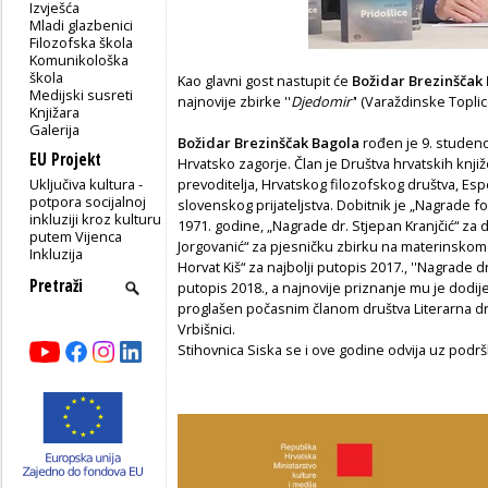
Izvješća
Mladi glazbenici
Filozofska škola
Komunikološka
škola
Kao glavni gost nastupit će
Božidar Brezinščak
Medijski susreti
najnovije zbirke ''
Djedomir'
' (Varaždinske Topli
Knjižara
Galerija
Božidar Brezinščak Bagola
rođen je 9. studeno
EU Projekt
Hrvatsko zagorje. Član je Društva hrvatskih knjiž
Uključiva kultura -
prevoditelja, Hrvatskog filozofskog društva, Esp
potpora socijalnoj
slovenskog prijateljstva. Dobitnik je „Nagrade fo
inkluziji kroz kulturu
1971. godine, „Nagrade dr. Stjepan Kranjčić“ za
putem Vijenca
Jorgovanić“ za pjesničku zbirku na materinsko
Inkluzija
Horvat Kiš“ za najbolji putopis 2017., ''Nagrade dr
putopis 2018., a najnovije priznanje mu je dodije
proglašen počasnim članom društva Literarna dr
Vrbišnici.
Stihovnica Siska se i ove godine odvija uz podrš