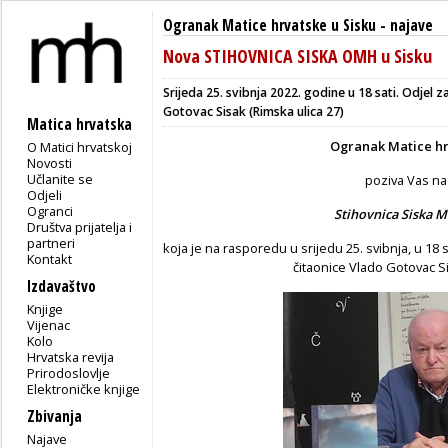
Ogranak Matice hrvatske u Sisku
-
najave
Nova STIHOVNICA SISKA OMH u Sisku
Srijeda 25. svibnja 2022. godine u 18 sati.
Odjel za
Gotovac Sisak (Rimska ulica 27)
Matica hrvatska
Ogranak Matice hr
O Matici hrvatskoj
Novosti
Učlanite se
poziva Vas na
Odjeli
Ogranci
Stihovnica Siska M
Društva prijatelja i
partneri
koja je na rasporedu u srijedu 25. svibnja, u 18 
Kontakt
čitaonice Vlado Gotovac Si
Izdavaštvo
Knjige
Vijenac
Kolo
Hrvatska revija
Prirodoslovlje
Elektroničke knjige
Zbivanja
Najave