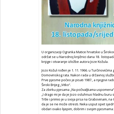
U organizaciji Ogranka Matice hrvatske u Širokom
održat se u Narodnoj knjižnici dana 18. listopa
knjige i otvaranje izložbe autora Joze Kožula.
Jozo Kožul rođen je 1. 11. 1966. u Turčinovićima g
Domovinskog rata. Nakon rada u državnoj službi 
Prve pjesme počeo je pisati 1987., a njegovi ra
Široki Brijeg „Vitko“.
Za zbirku pjesama „Na počivaljkama uspomena“ f
„I drago mi je da je Jozo osluhnuo hladnu buru s 
Trtle i primio je u svoja prsa na Grabovinam, na C
da je se ne može otresti. Neka usput opet sjedn
obdari ovako lijepim, dobrim i svojim pjesmama.