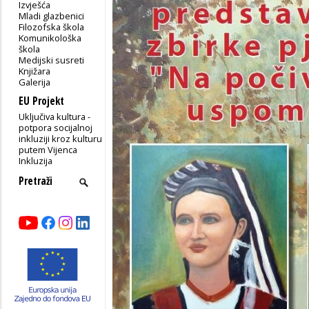
Izvješća
Mladi glazbenici
Filozofska škola
Komunikološka
škola
Medijski susreti
Knjižara
Galerija
EU Projekt
Uključiva kultura -
potpora socijalnoj
inkluziji kroz kulturu
putem Vijenca
Inkluzija