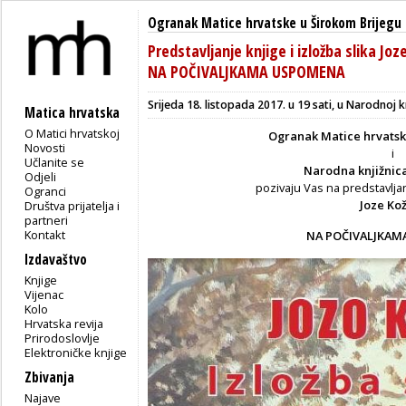
Ogranak Matice hrvatske u Širokom Brijegu
Predstavljanje knjige i izložba slika Joz
NA POČIVALJKAMA USPOMENA
Srijeda 18. listopada 2017. u 19 sati, u Narodnoj kn
Matica hrvatska
O Matici hrvatskoj
Ogranak Matice hrvatsk
Novosti
i
Učlanite se
Narodna knjižnica
Odjeli
pozivaju Vas na predstavljanj
Ogranci
Joze Ko
Društva prijatelja i
partneri
Kontakt
NA POČIVALJKA
Izdavaštvo
Knjige
Vijenac
Kolo
Hrvatska revija
Prirodoslovlje
Elektroničke knjige
Zbivanja
Najave