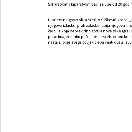
Slikarstvom i kiparstvom bavi se više od 20 godi
U ocjeni njegovih slika Srećko Slišković izreče:
njegove izlaske, prati zalaske, upija njegovu ili
čarolije koja neprekidno stvara nove slike igraju
potocima, zelenim pašnjacima i srebrenom kosom k
nastala, prije svega čovjek treba imati dušu i svu t