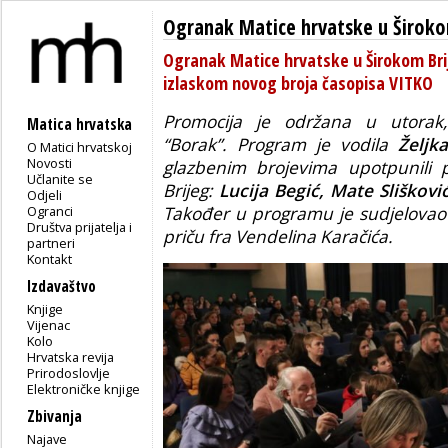
Ogranak Matice hrvatske u Široko
Ogranak Matice hrvatske u Širokom Brije
izlaskom novog broja časopisa VITKO
Promocija je održana u utorak
Matica hrvatska
“Borak”. Program je vodila
Željk
O Matici hrvatskoj
Novosti
glazbenim brojevima upotpunili p
Učlanite se
Brijeg:
Lucija Begić, Mate Sliškovi
Odjeli
Ogranci
Također u programu je sudjelovao
Društva prijatelja i
priču fra Vendelina Karačića.
partneri
Kontakt
Izdavaštvo
Knjige
Vijenac
Kolo
Hrvatska revija
Prirodoslovlje
Elektroničke knjige
Zbivanja
Najave