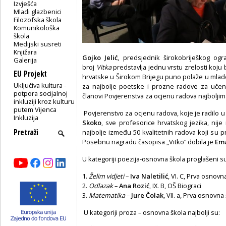
Izvješća
Mladi glazbenici
Filozofska škola
Komunikološka
škola
Medijski susreti
Knjižara
Gojko Jelić
, predsjednik širokobriješkog og
Galerija
broj
Vitka
predstavlja jednu vrstu zrelosti koju bi
EU Projekt
hrvatske u Širokom Brijegu puno polaže u mlade
Uključiva kultura -
za najbolje poetske i prozne radove za učeni
potpora socijalnoj
članovi Povjerenstva za ocjenu radova najboljima
inkluziji kroz kulturu
putem Vijenca
Povjerenstvo za ocjenu radova, koje je radilo u
Inkluzija
Skoko
, sve profesorice hrvatskog jezika, nije 
najbolje između 50 kvalitetnih radova koji su p
Posebnu nagradu časopisa „Vitko“ dobila je
Ema
U kategoriji poezija-osnovna škola proglašeni s
1.
Želim vidjeti
–
Iva Naletilić
, VI. C, Prva osnovn
2.
Odlazak
–
Ana Rozić
, IX. B, OŠ Biograci
3.
Matematika
–
Jure Čolak
, VII. a, Prva osnovna
U kategoriji proza – osnovna škola najbolji su: