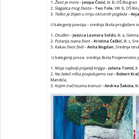
1.
Život je more
–
Josipa Čović
, IX. B, OŠ Biograci
2.
Slagalica mog života
–
Teo Tole
, VIII. b, OŠ Bio
3.
Teško je živjeti u trnju okrutnih pogleda
–
Anj
U kategoriji poezija – srednja škola proglašeni s
1.
Otuđen
–
Jessica Leonora Soldo
, III. a, Gim
2.
Putanja zvana život
–
Kristina Ćeškić
, III. c, 
3.
Kakav život živiš
–
Anita Bogdan
, Srednja stru
U kategoriji proza- srednja škola Povjerenstvo je
1.
Moja najbolji prijatelj knjiga
–
Jelena Tomić
, 
2.
Ne želeći ništa posjedujemo sve
–
Robert Kral
Mandića,
3.
Kojim tračnicama krenuti
–
Andrea Šakota
, I