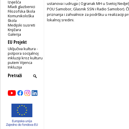
Izvješća
ustanova i udruga ( Ogranak MH u Svetoj Nedjelj
Mladi glazbenici
POU Samobor, Glasnik SSN i Radio Samobor). Čl
Filozofska škola
priznanja i zahvalnice za podršku u realizaciji p
Komunikološka
lokalnoj sredini.
škola
Medijski susreti
Knjižara
Galerija
EU Projekt
Uključiva kultura -
potpora socijalnoj
inkluziji kroz kulturu
putem Vijenca
Inkluzija