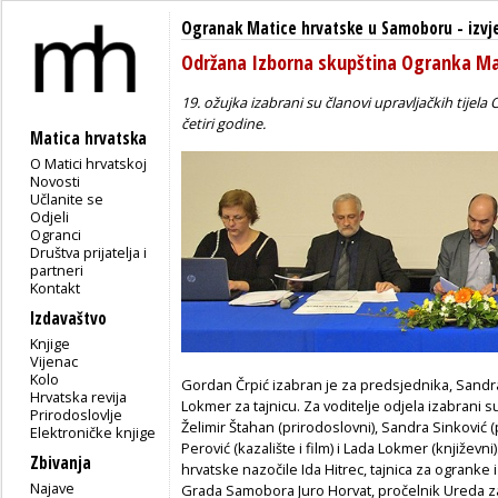
Ogranak Matice hrvatske u Samoboru
-
izvj
Održana Izborna skupština Ogranka Ma
19. ožujka izabrani su članovi upravljačkih ti
četiri godine.
Matica hrvatska
O Matici hrvatskoj
Novosti
Učlanite se
Odjeli
Ogranci
Društva prijatelja i
partneri
Kontakt
Izdavaštvo
Knjige
Vijenac
Kolo
Gordan Črpić izabran je za predsjednika, Sandr
Hrvatska revija
Lokmer za tajnicu. Za voditelje odjela izabrani s
Prirodoslovlje
Želimir Štahan (prirodoslovni), Sandra Sinković (
Elektroničke knjige
Perović (kazalište i film) i Lada Lokmer (književn
Zbivanja
hrvatske nazočile Ida Hitrec, tajnica za ogranke
Najave
Grada Samobora Juro Horvat, pročelnik Ureda za 