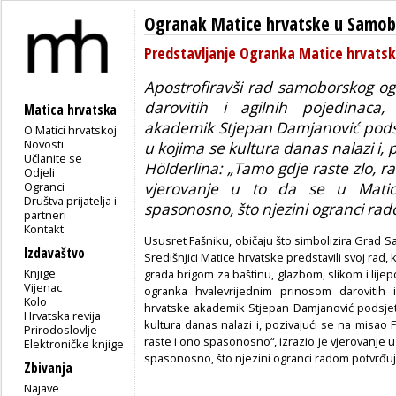
Ogranak Matice hrvatske u Samo
Predstavljanje Ogranka Matice hrvats
Apostrofiravši rad samoborskog o
darovitih i agilnih pojedinaca,
Matica hrvatska
akademik Stjepan Damjanović podsje
O Matici hrvatskoj
Novosti
u kojima se kultura danas nalazi i, 
Učlanite se
Hölderlina: „Tamo gdje raste zlo, ra
Odjeli
Ogranci
vjerovanje u to da se u Matici
Društva prijatelja i
spasonosno, što njezini ogranci ra
partneri
Kontakt
Ususret Fašniku, običaju što simbolizira Grad S
Izdavaštvo
Središnjici Matice hrvatske predstavili svoj rad,
Knjige
grada brigom za baštinu, glazbom, slikom i lije
Vijenac
ogranka hvalevrijednim prinosom darovitih i
Kolo
hrvatske akademik Stjepan Damjanović podsjeti
Hrvatska revija
kultura danas nalazi i, pozivajući se na misao F
Prirodoslovlje
raste i ono spasonosno“, izrazio je vjerovanje u 
Elektroničke knjige
spasonosno, što njezini ogranci radom potvrđuj
Zbivanja
Najave