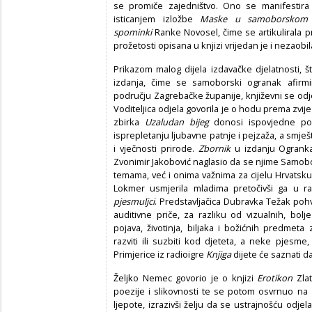
se promiče zajedništvo. Ono se manifestira 
isticanjem izložbe
Maske u samoborskom
spominki
Ranke Novosel, čime se artikulirala 
prožetosti opisana u knjizi vrijedan je i nezaobi
Prikazom malog dijela izdavačke djelatnosti, š
izdanja, čime se samoborski ogranak afirmi
području Zagrebačke županije, književni se odj
Voditeljica odjela govorila je o hodu prema zvi
zbirka
Uzaludan bijeg
donosi ispovjedne po
isprepletanju ljubavne patnje i pejzaža, a smje
i vječnosti prirode.
Zbornik
u izdanju Ogranka 
Zvonimir Jakobović naglasio da se njime Samob
temama, već i onima važnima za cijelu Hrvatsku.
Lokmer usmjerila mladima pretočivši ga u r
pjesmuljci
. Predstavljačica Dubravka Težak pohva
auditivne priče, za razliku od vizualnih, bolj
pojava, životinja, biljaka i božićnih predmet
razviti ili suzbiti kod djeteta, a neke pjesme
Primjerice iz radioigre
Knjiga
dijete će saznati da
Željko Nemec govorio je o knjizi
Erotikon
Zlat
poezije i slikovnosti te se potom osvrnuo na
ljepote, izrazivši želju da se ustrajnošću odjela