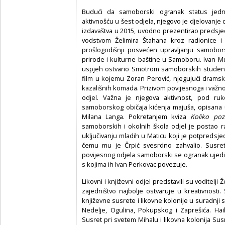
Budući da samoborski ogranak status jedn
aktivnošću u šest odjela, njegovo je djelovanje 
izdavaštva u 2015, uvodno prezentirao predsje
vodstvom Želimira Štahana kroz radionice i
prošlogodišnji posvećen upravljanju samobor
prirode i kulturne baštine u Samoboru. Ivan M
uspjeh ostvario Smotrom samoborskih studenata
film u kojemu Zoran Perović, njegujući dramski
kazališnih komada. Prizivom povijesnoga i važno
odjel. Važna je njegova aktivnost, pod ruk
samoborskog običaja kićenja majuša, opisana 
Milana Langa. Pokretanjem kviza
Koliko poz
samoborskih i okolnih škola odjel je postao ra
uključivanju mladih u Maticu koji je potpreds
čemu mu je Črpić svesrdno zahvalio. Susret
povijesnog odjela samoborski se ogranak ujedi
s kojima ih Ivan Perkovac povezuje.
Likovni i književni odjel predstavili su voditelji
zajedništvo najbolje ostvaruje u kreativnosti
književne susrete i likovne kolonije u suradnji 
Nedelje, Ogulina, Pokupskog i Zaprešića. Hai
Susret pri svetem Mihalu i likovna kolonija Su