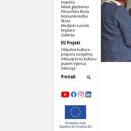
Izvješća
Mladi glazbenici
Filozofska škola
Komunikološka
škola
Medijski susreti
Knjižara
Galerija
EU Projekt
Uključiva kultura -
potpora socijalnoj
inkluziji kroz kulturu
putem Vijenca
Inkluzija