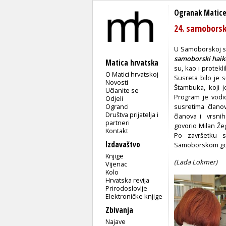
Ogranak Matice
24. samoborsk
U Samoborskoj su
samoborski haiku
Matica hrvatska
su, kao i protek
O Matici hrvatskoj
Susreta bilo je 
Novosti
Štambuka, koji j
Učlanite se
Program je vodi
Odjeli
Ogranci
susretima člano
Društva prijatelja i
članova i vrsnih
partneri
govorio Milan Žeg
Kontakt
Po završetku s
Izdavaštvo
Samoborskom go
Knjige
(Lada Lokmer)
Vijenac
Kolo
Hrvatska revija
Prirodoslovlje
Elektroničke knjige
Zbivanja
Najave