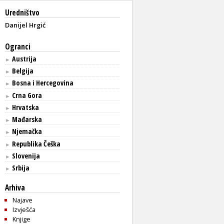
Uredništvo
Danijel Hrgić
Ogranci
Austrija
►
Belgija
►
Bosna i Hercegovina
►
Crna Gora
►
Hrvatska
►
Mađarska
►
Njemačka
►
Republika Češka
►
Slovenija
►
Srbija
►
Arhiva
Najave
Izvješća
Knjige