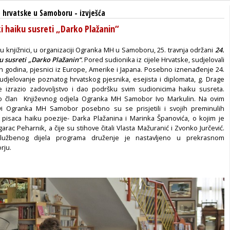
 hrvatske u Samoboru
-
izvješća
i haiku susreti „Darko Plažanin“
 knjižnici, u organizaciji Ogranka MH u Samoboru, 25. travnja održani
24.
 susreti „Darko Plažanin“
.
Pored sudionika iz cijele Hrvatske, sudjelovali
lih godina, pjesnici iz Europe, Amerike i Japana. Posebno iznenađenje 24.
sudjelovanje poznatog hrvatskog pjesnika, esejista i diplomata, g. Drage
e izrazio zadovoljstvo i dao podršku svim sudionicima haiku susreta.
o član Književnog odjela Ogranka MH Samobor Ivo Markulin. Na ovim
vi Ogranka MH Samobor posebno su se prisjetili i svojih preminulih
 pisaca haiku poezije- Darka Plažanina i Marinka Španovića, o kojim je
arac Peharnik, a čije su stihove čitali Vlasta Mažuranić i Zvonko Jurčević.
lužbenog dijela programa druženje je nastavljeno u prekrasnom
rju.