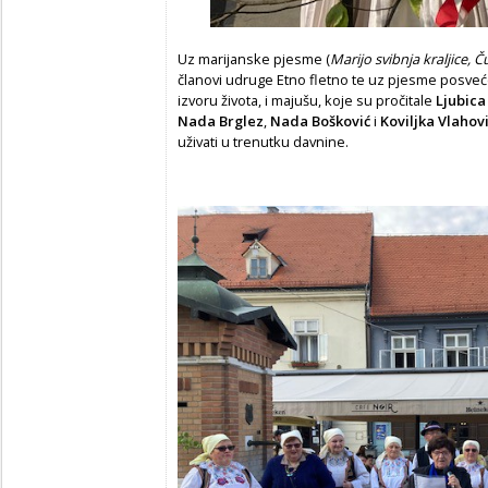
Uz marijanske pjesme (
Marijo svibnja kraljice, 
članovi udruge Etno fletno te uz pjesme posve
izvoru života, i majušu, koje su pročitale
Ljubica
Nada Brglez
,
Nada Bošković
i
Koviljka Vlahov
uživati u trenutku davnine.