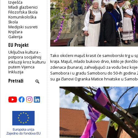
Izvješća
Mladi glazbenici
Filozofska škola
Komunikološka
škola
Medijski susreti
Knjižara
Galerija
EU Projekt
Uključiva kultura -
Tako okićeni majuš krasit će samoborski trg u 
potpora socijalnoj
kraja. Majuš, mlado bukovo drvo, kitilo je (kinčil
inkluziji kroz kulturu
putem Vijenca
zdenaca (bunara), zahvaljujući za vodu bez koje
Inkluzija
Samobora i u gradu Samoboru do 50-ih godina 20.
su ga članovi Ogranka Matice hrvatske u Samob