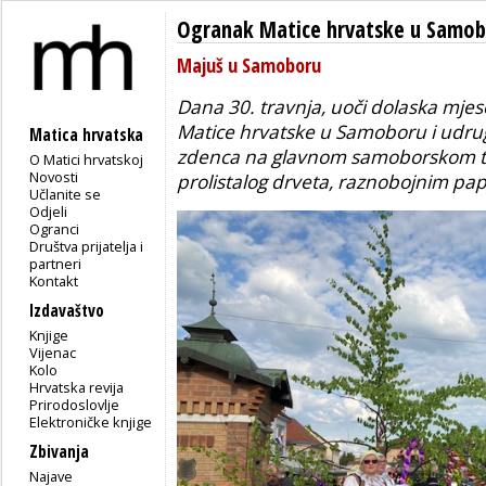
Ogranak Matice hrvatske u Samo
Majuš u Samoboru
Dana 30. travnja, uoči dolaska mjes
Matice hrvatske u Samoboru i udruge
Matica hrvatska
zdenca na glavnom samoborskom tr
O Matici hrvatskoj
Novosti
prolistalog drveta, raznobojnim pa
Učlanite se
Odjeli
Ogranci
Društva prijatelja i
partneri
Kontakt
Izdavaštvo
Knjige
Vijenac
Kolo
Hrvatska revija
Prirodoslovlje
Elektroničke knjige
Zbivanja
Najave